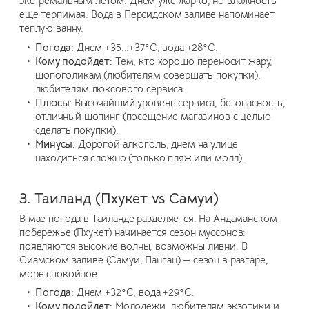
экстремальным летом. Днем уже жарко, но влажность
еще терпимая. Вода в Персидском заливе напоминает
теплую ванну.
Погода:
Днем +35...+37°C, вода +28°C.
Кому подойдет:
Тем, кто хорошо переносит жару,
шопоголикам (любителям совершать покупки),
любителям люксового сервиса.
Плюсы:
Высочайший уровень сервиса, безопасность,
отличный шопинг (посещение магазинов с целью
сделать покупки).
Минусы:
Дорогой алкоголь, днем на улице
находиться сложно (только пляж или молл).
3. Таиланд (Пхукет vs Самуи)
В мае погода в Таиланде разделяется. На Андаманском
побережье (Пхукет) начинается сезон муссонов:
появляются высокие волны, возможны ливни. В
Сиамском заливе (Самуи, Панган) — сезон в разгаре,
море спокойное.
Погода:
Днем +32°C, вода +29°C.
Кому подойдет:
Молодежи, любителям экзотики и