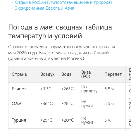
Отдых в России (Импортозамещение и природа)
Экскурсионная Европа и Азия
Погода в мае: сводная таблица
температур и условий
Сравните ключевые параметры популярных стран для
мая 2026 года. Бюджет указан на двоих на 7 ночей
(ориентировочный, вылет из Москвы).
Виза
Страна
Воздух
Вода
Перелет
(РФ)
По
Египет
+31°C
+26°C
5.5 ч.
прилету
Не
ОАЭ
+36°C
+28°C
5.5 ч.
нужна
Не
Турция
+25°C
+20°C
5 ч.
нужна