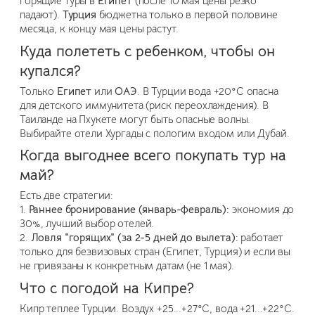
горящие туры в
Египет
(после 10 мая цены резко
падают).
Турция
бюджетна только в первой половине
месяца, к концу мая цены растут.
Куда полететь с ребенком, чтобы он
купался?
Только
Египет
или
ОАЭ
. В Турции вода +20°C опасна
для детского иммунитета (риск переохлаждения). В
Таиланде на Пхукете могут быть опасные волны.
Выбирайте отели Хургады с пологим входом или Дубай.
Когда выгоднее всего покупать тур на
май?
Есть две стратегии:
1.
Раннее бронирование (январь-февраль):
экономия до
30%, лучший выбор отелей.
2.
Ловля "горящих" (за 2-5 дней до вылета):
работает
только для безвизовых стран (Египет, Турция) и если вы
не привязаны к конкретным датам (не 1 мая).
Что с погодой на Кипре?
Кипр теплее Турции. Воздух +25...+27°C, вода +21...+22°C.