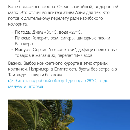
Конец высокого сезона. Океан спокойный, водорослей
мало. Это отличная альтернатива Азии для тех, кто
готов к длительному перелету ради карибского
колорита.
Погода:
Днем +30°C, вода +27°C.
Плюсы:
Колорит, ром, сигары, шикарные пляжи
Варадеро.
Минусы:
Сервис "по-советски", дефицит некоторых
товаров в магазинах, перелет 13+ часов.
Важно:
Выбор конкретного курорта в этих странах
критичен. Например, в Египте есть бухты без ветра, а в
Таиланде — пляжи без волн.
👉 Читать подробный обзор: Где вода +28°C, а где
медузы и шторма