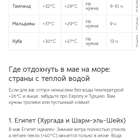
Не
Таиланд
+32°C
+29°C
9-10 ч.
нужна
Не
Мальдивы
+31°C
+29°C
9 ч.
нужна
Не
Куба
+30°C
+27°C
13 ч.
нужна
Где отдохнуть в мае на море:
страны с теплой водой
Если для вас отпуск немыслим без воды температурой
+26°C и выше, забудьте про Европу и Турцию. Вам
нужны тропики или пустынный климат.
1. Египет (Хургада и Шарм-эль-Шейх)
В мае Египет идеален. Зимние ветра полностью утихли,
а летнее пекло (+40°C) начнется только в июне. Вода