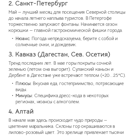
2. Санкт-Петербург
Май — лучший месяц для посещения Северной столицы
до начала летнего наплыва туристов. В Петергофе
торжественно запускают фонтаны. Начинается сезон
корюшки — главной гастрономической фишки города.
Нюанс:
Погода непредсказуема, берите с собой и
солнечные очки, и дождевик.
3. Кавказ (Дагестан, Сев. Осетия)
Тренд последних лет. В мае горы покрыты сочной
зеленью (летом она выгорит). Сулакский каньон и
Дербент в Дагестане уже встречают теплом (+20...25°C).
Плюсы:
Вкусная еда, гостеприимство, потрясающие
виды.
Минусы:
Специфика дресс-кода в некоторых
регионах, нюансы с алкоголем.
4. Алтай
В начале мая здесь происходит чудо природы —
цветение маральника. Склоны гор окрашиваются в
лилово-розовый цвет. Это зрелище привлекает тысячи