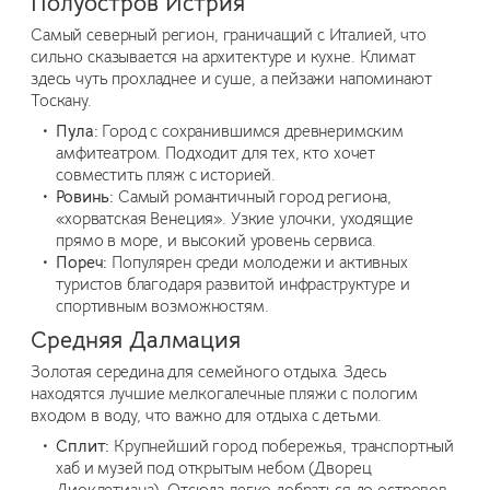
Полуостров Истрия
Самый северный регион, граничащий с Италией, что
сильно сказывается на архитектуре и кухне. Климат
здесь чуть прохладнее и суше, а пейзажи напоминают
Тоскану.
Пула:
Город с сохранившимся древнеримским
амфитеатром. Подходит для тех, кто хочет
совместить пляж с историей.
Ровинь:
Самый романтичный город региона,
«хорватская Венеция». Узкие улочки, уходящие
прямо в море, и высокий уровень сервиса.
Пореч:
Популярен среди молодежи и активных
туристов благодаря развитой инфраструктуре и
спортивным возможностям.
Средняя Далмация
Золотая середина для семейного отдыха. Здесь
находятся лучшие мелкогалечные пляжи с пологим
входом в воду, что важно для отдыха с детьми.
Сплит:
Крупнейший город побережья, транспортный
хаб и музей под открытым небом (Дворец
Диоклетиана). Отсюда легко добраться до островов