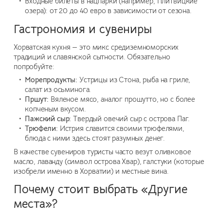
Входные билеты в нацпарки (например, Плитвицкие
озера): от 20 до 40 евро в зависимости от сезона.
Гастрономия и сувениры
Хорватская кухня — это микс средиземноморских
традиций и славянской сытности. Обязательно
попробуйте:
Морепродукты:
Устрицы из Стона, рыба на гриле,
салат из осьминога.
Пршут:
Вяленое мясо, аналог прошутто, но с более
копченым вкусом.
Пажский сыр:
Твердый овечий сыр с острова Паг.
Трюфели:
Истрия славится своими трюфелями,
блюда с ними здесь стоят разумных денег.
В качестве сувениров туристы часто везут оливковое
масло, лаванду (символ острова Хвар), галстуки (которые
изобрели именно в Хорватии) и местные вина.
Почему стоит выбрать «Другие
места»?