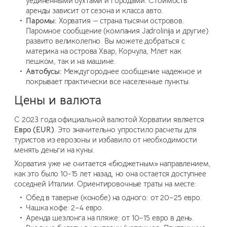
уединенными бухтами и городами. Стоимость
аренды зависит от сезона и класса авто.
Паромы:
Хорватия — страна тысячи островов.
Паромное сообщение (компания Jadrolinija и другие)
развито великолепно. Вы можете добраться с
материка на острова Хвар, Корчула, Млет как
пешком, так и на машине.
Автобусы:
Междугороднее сообщение надежное и
покрывает практически все населенные пункты.
Цены и валюта
С 2023 года официальной валютой Хорватии является
Евро (EUR)
. Это значительно упростило расчеты для
туристов из еврозоны и избавило от необходимости
менять деньги на куны.
Хорватия уже не считается «бюджетным» направлением,
как это было 10-15 лет назад, но она остается доступнее
соседней Италии. Ориентировочные траты на месте:
Обед в таверне (конобе) на одного: от 20–25 евро.
Чашка кофе: 2–4 евро.
Аренда шезлонга на пляже: от 10–15 евро в день.