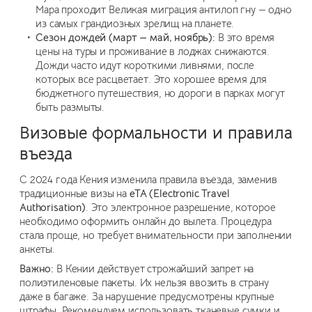
Мара проходит Великая миграция антилоп гну — одно
из самых грандиозных зрелищ на планете.
Сезон дождей (март — май, ноябрь):
В это время
цены на туры и проживание в лоджах снижаются.
Дожди часто идут короткими ливнями, после
которых все расцветает. Это хорошее время для
бюджетного путешествия, но дороги в парках могут
быть размыты.
Визовые формальности и правила
въезда
С 2024 года Кения изменила правила въезда, заменив
традиционные визы на
eTA (Electronic Travel
Authorisation)
. Это электронное разрешение, которое
необходимо оформить онлайн до вылета. Процедура
стала проще, но требует внимательности при заполнении
анкеты.
Важно:
В Кении действует строжайший запрет на
полиэтиленовые пакеты. Их нельзя ввозить в страну
даже в багаже. За нарушение предусмотрены крупные
штрафы. Рекомендуем использовать тканевые сумки и