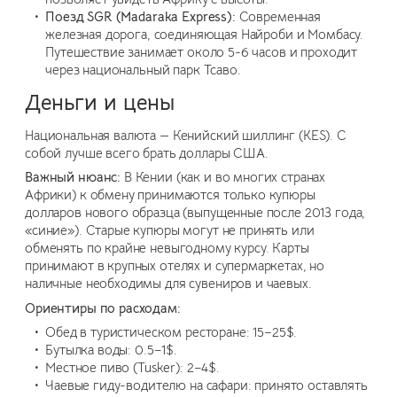
Поезд SGR (Madaraka Express):
Современная
железная дорога, соединяющая Найроби и Момбасу.
Путешествие занимает около 5-6 часов и проходит
через национальный парк Тсаво.
Деньги и цены
Национальная валюта — Кенийский шиллинг (KES). С
собой лучше всего брать доллары США.
Важный нюанс:
В Кении (как и во многих странах
Африки) к обмену принимаются только купюры
долларов нового образца (выпущенные после 2013 года,
«синие»). Старые купюры могут не принять или
обменять по крайне невыгодному курсу. Карты
принимают в крупных отелях и супермаркетах, но
наличные необходимы для сувениров и чаевых.
Ориентиры по расходам:
Обед в туристическом ресторане: 15–25$.
Бутылка воды: 0.5–1$.
Местное пиво (Tusker): 2–4$.
Чаевые гиду-водителю на сафари: принято оставлять