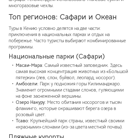
многоразовые чехлы.
Топ регионов: Сафари и Океан
Туры в Кению условно делятся на две части:
приключения в национальных парках и отдых на
побережье. Часто туристы выбирают комбинированные
программы.
Национальные парки (Сафари)
Масаи-Мара:
Самый известный заповедник. Здесь
самая высокая концентрация животных из «Большой
пятерки» (лев, слон, буйвол, леопард, носорог).
Амбосели:
Парк у подножия горы Килиманджаро.
Знаменит огромными стадами слонов, гуляющими
на фоне заснеженной вершины.
Озеро Накуру:
Место обитания носорогов и тысяч
фламинго, которые окрашивают берега озера в
розовый цвет.
Тсаво:
Крупнейший парк страны, известный своими
«красными» слонами (из-за цвета местной почвы).
Пляжные курорты