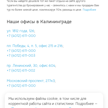
*если вы найдете дешевле тот же пакет отдыха на сайте другого
турагентства до бронирования у нас - свяжитесь с нами и мы продадим Вам
тур по более низкой цене, компенсируя 110% разницы в цене.
Подробнее
Наши офисы в Калининграде
ул. 1812 года, 126
;
+7 (4012) 611-000
пл. Победы, 4, п. 5, офис 215 и 216
;
+7 (4012) 611-000
+7 (4012) 611-003
пр. Ленинский, 30, офис 604
;
+7 (4012) 611-002
Московский проспект, 277к3
;
+7 (4012) 611-000
Мы используем файлы cookie, в том числе для
корректной работы сайта и статистики. Подробнее —
Участник реестра
турагентств