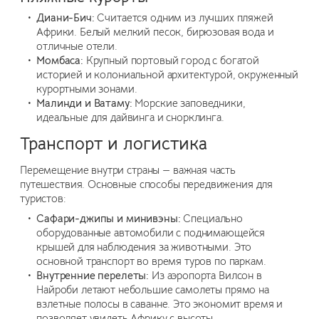
Диани-Бич:
Считается одним из лучших пляжей
Африки. Белый мелкий песок, бирюзовая вода и
отличные отели.
Момбаса:
Крупный портовый город с богатой
историей и колониальной архитектурой, окруженный
курортными зонами.
Малинди и Ватаму:
Морские заповедники,
идеальные для дайвинга и снорклинга.
Транспорт и логистика
Перемещение внутри страны — важная часть
путешествия. Основные способы передвижения для
туристов:
Сафари-джипы и минивэны:
Специально
оборудованные автомобили с поднимающейся
крышей для наблюдения за животными. Это
основной транспорт во время туров по паркам.
Внутренние перелеты:
Из аэропорта Вилсон в
Найроби летают небольшие самолеты прямо на
взлетные полосы в саванне. Это экономит время и
позволяет увидеть Африку с высоты.