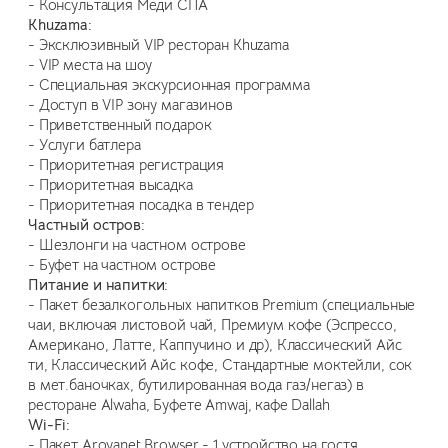
- Консультация Меди СПА
Khuzama:
- Эксклюзивный VIP ресторан Khuzama
- VIP места на шоу
- Специальная экскурсионная программа
- Доступ в VIP зону магазинов
- Приветственный подарок
- Услуги батлера
- Приоритетная регистрация
- Приоритетная высадка
- Приоритетная посадка в тендер
Частный остров:
- Шезлонги на частном острове
- Буфет на частном острове
Питание и напитки:
- Пакет безалкогольных напитков Premium (специальные
чаи, включая листовой чай, Премиум кофе (Эспрессо,
Американо, Латте, Каппучино и др), Классический Айс
ти, Классический Айс кофе, Стандартные моктейли, сок
в мет.баночках, бутилированная вода газ/негаз) в
ресторане Alwaha, Буфете Amwaj, кафе Dallah
Wi-Fi:
- Пакет Aroyanet Browser - 1 устройство на гостя