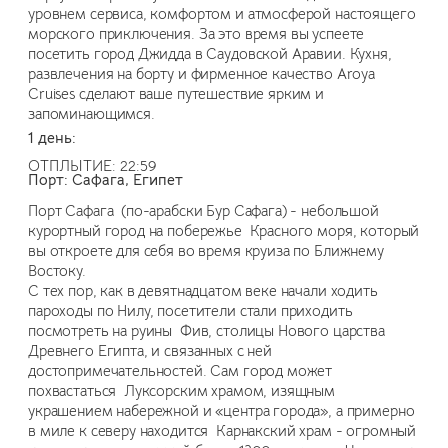
уровнем сервиса, комфортом и атмосферой настоящего
морского приключения. За это время вы успеете
посетить город Джидда в Саудовской Аравии. Кухня,
развлечения на борту и фирменное качество Aroya
Cruises сделают ваше путешествие ярким и
запоминающимся.
1 день:
ОТПЛЫТИЕ: 22:59
Порт: Сафага, Египет
Порт Сафага (по-арабски Бур Сафага) - небольшой
курортный город на побережье Красного моря, который
вы откроете для себя во время круиза по Ближнему
Востоку.
С тех пор, как в девятнадцатом веке начали ходить
пароходы по Нилу, посетители стали приходить
посмотреть на руины Фив, столицы Нового царства
Древнего Египта, и связанных с ней
достопримечательностей. Сам город может
похвастаться Луксорским храмом, изящным
украшением набережной и «центра города», а примерно
в миле к северу находится Карнакский храм - огромный