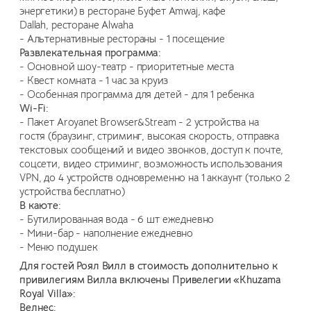
энергетики) в ресторане Буфет Amwaj, кафе
Dallah, ресторане Alwaha
- Альтернативные рестораны - 1 посещение
Развлекательная программа:
- Основной шоу-театр - приоритетные места
- Квест комната - 1 час за круиз
- Особенная программа для детей - для 1 ребенка
Wi-Fi:
- Пакет Aroyanet Browser&Stream - 2 устройства на
гостя (браузинг, стриминг, высокая скорость, отправка
текстовых сообщений и видео звонков, доступ к почте,
соцсети, видео стриминг, возможность использования
VPN, до 4 устройств одновременно на 1 аккаунт (только 2
устройства бесплатно)
В каюте:
- Бутилированная вода - 6 шт ежедневно
- Мини-бар - наполнение ежедневно
- Меню подушек
Для гостей Роял Вилл в стоимость дополнительно к
привилегиям Вилла включены
Привелегии «Khuzama
Royal Villa»:
Велнес: