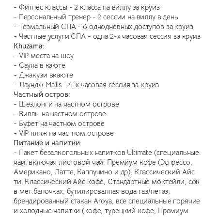
- Фитнес классы - 2 класса на виллу за круиз
- Персональный тренер - 2 сессии на виллу в день
- Термальный СПА - 6 однодневных доступов за круиз
- Частные услуги СПА - одна 2-х часовая сессия за круиз
Khuzama:
- VIP места на шоу
- Сауна в каюте
- Джакузи вкаюте
- Лаундж Majlis - 4-х часовая сессия за круиз
Частный остров:
- Шезлонги на частном острове
- Виллы на частном острове
- Буфет на частном острове
- VIP пляж на частном острове
Питание и напитки:
- Пакет безалкогольных напитков Ultimate (специальные
чаи, включая листовой чай, Премиум кофе (Эспрессо,
Американо, Латте, Каппучино и др), Классический Айс
ти, Классический Айс кофе, Стандартные моктейли, сок
в мет.баночках, бутилированная вода газ/негаз,
брендированный стакан Aroya, все специальные горячие
и холодные напитки (кофе, турецкий кофе, Премиум