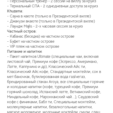
- Персональный тренер - 2 сессии на виллу за круиз
- Термальный СПА - 2 однодневных доступа за круиз
Khuzama:
- Сауна в каюте (только в Президентской вилле)
- Джакузи вкаюте (только в Президентской вилле)
- Лаундж Majlis - 2-х часовая сессия за круиз
Частный остров:
- Кабанас (беседка) на частном острове
- Буфет на частном острове
- VIP пляж на частном острове
Питание и напитки:
- Пакет напитков Ultimate (специальные чаи, включая
листовой чай, Премиум кофе (Эспрессо, Американо,
Латте, Каппучино и др), Классический Айс ти,
Классический Айс кофе, Стандартные моктейли, сок в
мет.баночках, бутилированная вода газ/негаз,
брендированный стакан Aroya, все специальные горячие
и холодные напитки (кофе, турецкий кофе, Премиум
горячий шоколад, Испанский латте, Ветнамский кофе,
Миндальный кофе, Марокканский чай...), Саудовский
кофе с финиками, Бабл ти, Специальные моктейли,
молекулярные напитки, безалкогольные напитки,
мягкое мороженое, молочные коктейли, смузи, слаш,