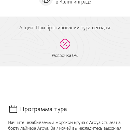
в Калининграде
за
Акция! При бронировании тура сегодня:
Рассрочка 0%
Программа тура
Начните незабываемый морской круиз с Aroya Cruises на
борту лайнера Aroya. За 7 ночей вы насладитесь высоким