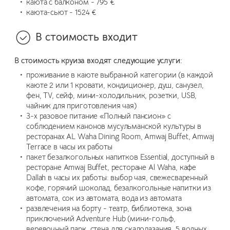
каюта с балконом - 795 €
каюта-сьют - 1524 €
В стоимость входит
В стоимость круиза входят следующие услуги:
проживание в каюте выбранной категории (в каждой
каюте 2 или 1 кровати, кондиционер, душ, санузел,
фен, TV, сейф, мини-холодильник, розетки, USB,
чайник для приготовления чая)
3-х разовое питание «Полный пансион» с
соблюдением канонов мусульманской культуры в
ресторанах AL Waha Dining Room, Amwaj Buffet, Amwaj
Terrace в часы их работы
пакет безалкогольных напитков Essential, доступный в
ресторане Amwaj Buffet, ресторане Al Waha, кафе
Dallah в часы их работы: выбор чая, свежесваренный
кофе, горячий шоколад, безалкогольные напитки из
автомата, сок из автомата, вода из автомата
развлечения на борту - театр, библиотека, зона
приключений Adventure Hub (мини-гольф,
веревочный парк, стена для скалолазания, 5 водных