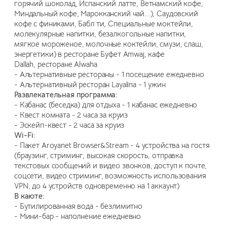
горячий шоколад, Испанский латте, Ветнамский кофе,
Миндальный кофе, Марокканский чай...), Саудовский
кофе с финиками, Бабл ти, Специальные моктейли,
молекулярные напитки, безалкогольные напитки,
мягкое мороженое, молочные коктейли, смузи, слаш,
энергетики) в ресторане Буфет Amwaj, кафе
Dallah, ресторане Alwaha
- Альтернативные рестораны - 1 посещение ежедневно
- Альтернативный ресторан Layalina - 1 ужин
Развлекательная программа:
- Кабанас (беседка) для отдыха - 1 кабанас ежедневно
- Квест комната - 2 часа за круиз
- Эскейп-квест - 2 часа за круиз
Wi-Fi:
- Пакет Aroyanet Browser&Stream - 4 устройства на гостя
(браузинг, стриминг, высокая скорость, отправка
текстовых сообщений и видео звонков, доступ к почте,
соцсети, видео стриминг, возможность использования
VPN, до 4 устройств одновременно на 1 аккаунт)
В каюте:
- Бутилированная вода - безлимитно
- Мини-бар - наполнение ежедневно