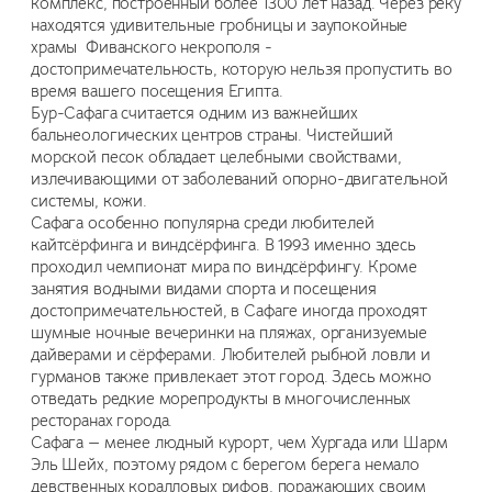
комплекс, построенный более 1300 лет назад. Через реку
находятся удивительные гробницы и заупокойные
храмы Фиванского некрополя -
достопримечательность, которую нельзя пропустить во
время вашего посещения Египта.
Бур-Сафага считается одним из важнейших
бальнеологических центров страны. Чистейший
морской песок обладает целебными свойствами,
излечивающими от заболеваний опорно-двигательной
системы, кожи.
Сафага особенно популярна среди любителей
кайтсёрфинга и виндсёрфинга. В 1993 именно здесь
проходил чемпионат мира по виндсёрфингу. Кроме
занятия водными видами спорта и посещения
достопримечательностей, в Сафаге иногда проходят
шумные ночные вечеринки на пляжах, организуемые
дайверами и сёрферами. Любителей рыбной ловли и
гурманов также привлекает этот город. Здесь можно
отведать редкие морепродукты в многочисленных
ресторанах города.
Сафага — менее людный курорт, чем Хургада или Шарм
Эль Шейх, поэтому рядом с берегом берега немало
девственных коралловых рифов, поражающих своим