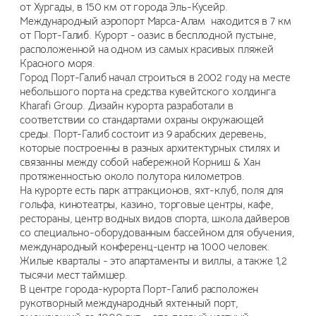
от Хургады, в 150 км от города Эль-Кусейр.
Международный аэропорт Марса-Алам находится в 7 км
от Порт-Галиб. Курорт - оазис в бесплодной пустыне,
расположенной на одном из самых красивых пляжей
Красного моря.
Город Порт-Галиб начал строиться в 2002 году на месте
небольшого порта на средства кувейтского холдинга
Kharafi Group. Дизайн курорта разработали в
соответствии со стандартами охраны окружающей
среды. Порт-Галиб состоит из 9 арабских деревень,
которые построенны в разных архитектурных стилях и
связанны между собой набережной Корниш & Хан
протяженностью около полутора километров.
На курорте есть парк аттракционов, яхт-клуб, поля для
гольфа, кинотеатры, казино, торговые центры, кафе,
рестораны, центр водных видов спорта, школа дайверов
со специально-оборудованным бассейном для обучения,
международный конференц-центр на 1000 человек.
Жилые кварталы - это апартаменты и виллы, а также 1,2
тысячи мест таймшер.
В центре города-курорта Порт-Галиб расположен
рукотворный международный яхтенный порт,