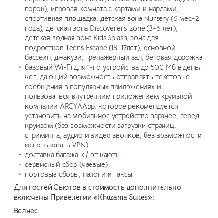
горок), игровая комната с картами и нардами,
спортивная площадка, детская зона Nursery (6 мес-2
года), детская зона Discoverers' zone (3-6 лет),
детская водная зона Kids Splash, зона для
подростков Teens Escape (13-17лет), основной
бассейн, джакузи, тренажерный зал, беговая дорожка
базовый Wi-Fi для 1-го устройства до 500 Мб в день/
чел, дающий возможность отправлять текстовые
сообщения в популярных приложениях и
пользоваться внутренним приложением круизной
компании AROYAApp, которое рекомендуется
установить на мобильное устройство заранее, перед
круизом (без возможности загрузки страниц,
стриминга, аудио и видео звонков, без возможности
использовать VPN)
доставка багажа к / от каюты
сервисный сбор (чаевые)
портовые сборы, налоги и таксы
Для гостей Сьютов в стоимость дополнительно
включены Привелегии «Khuzama Suites»​:
Велнес: