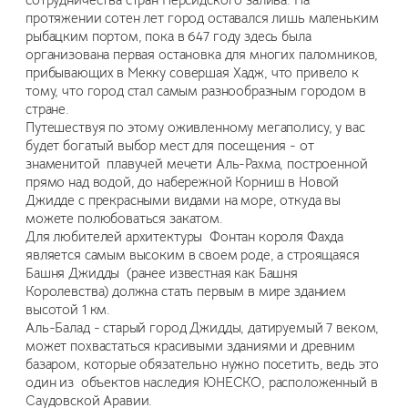
сотрудничества стран Персидского залива. На
протяжении сотен лет город оставался лишь маленьким
рыбацким портом, пока в 647 году здесь была
организована первая остановка для многих паломников,
прибывающих в Мекку совершая Хадж, что привело к
тому, что город стал самым разнообразным городом в
стране.
Путешествуя по этому оживленному мегаполису, у вас
будет богатый выбор мест для посещения - от
знаменитой плавучей мечети Аль-Рахма, построенной
прямо над водой, до набережной Корниш в Новой
Джидде с прекрасными видами на море, откуда вы
можете полюбоваться закатом.
Для любителей архитектуры Фонтан короля Фахда
является самым высоким в своем роде, а строящаяся
Башня Джидды (ранее известная как Башня
Королевства) должна стать первым в мире зданием
высотой 1 км.
Аль-Балад - старый город Джидды, датируемый 7 веком,
может похвастаться красивыми зданиями и древним
базаром, которые обязательно нужно посетить, ведь это
один из объектов наследия ЮНЕСКО, расположенный в
Саудовской Аравии.