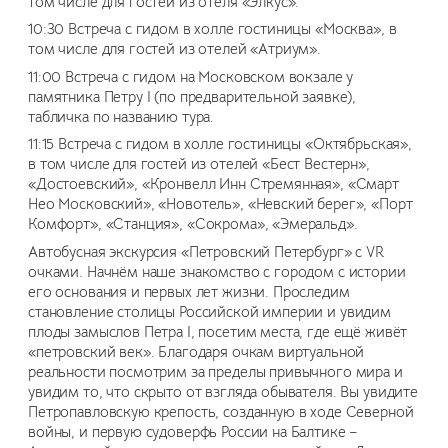
том числе для гостей из отеля «Элкус».
10:30 Встреча с гидом в холле гостиницы «Москва», в
том числе для гостей из отелей «Атриум».
11:00 Встреча с гидом на Московском вокзале у
памятника Петру I (по предварительной заявке),
табличка по названию тура.
11:15 Встреча с гидом в холле гостиницы «Октябрьская»,
в том числе для гостей из отелей «Бест Вестерн»,
«Достоевский», «Кронвелл Инн Стремянная», «Смарт
Нео Московский», «Новотель», «Невский берег», «Порт
Комфорт», «Станция», «Сокрома», «Эмеральд».
Автобусная экскурсия «Петровский Петербург» с VR
очками. Начнём наше знакомство с городом с истории
его основания и первых лет жизни. Проследим
становление столицы Российской империи и увидим
плоды замыслов Петра I, посетим места, где ещё живёт
«петровский век». Благодаря очкам виртуальной
реальности посмотрим за пределы привычного мира и
увидим то, что скрыто от взгляда обывателя. Вы увидите
Петропавловскую крепость, созданную в ходе Северной
войны, и первую судоверфь России на Балтике –