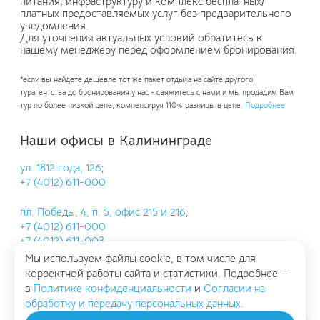
питания, инфраструктуру и комплекс бесплатных/
платных предоставляемых услуг без предварительного
уведомления.
Для уточнения актуальных условий обратитесь к
нашему менеджеру перед оформлением бронирования.
*если вы найдете дешевле тот же пакет отдыха на сайте другого
турагентства до бронирования у нас - свяжитесь с нами и мы продадим Вам
тур по более низкой цене, компенсируя 110% разницы в цене.
Подробнее
Наши офисы в Калининграде
ул. 1812 года, 126
;
+7 (4012) 611-000
пл. Победы, 4, п. 5, офис 215 и 216
;
+7 (4012) 611-000
+7 (4012) 611-003
Мы используем файлы cookie, в том числе для
пр. Ленинский, 30, офис 604
;
корректной работы сайта и статистики. Подробнее —
+7 (4012) 611-002
в
Политике конфиденциальности
и
Согласии на
обработку и передачу персональных данных
.
Московский проспект, 277к3
;