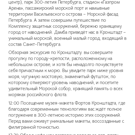
центр), парк 300-летия Петербурга, стадион «Газпром
Арена», пассажирский морской порт и намывные
территории Васильевского острова – Морской фасад
Петербурга. А затем совершим путешествие по
Комплексу защитных сооружений, бережно хранящему
город от наводнений. Дамба приведёт нас в Кронштадт –
уникальный морской, военный малый город, входящий в
состав Санкт-Петербурга.
Обзорная экскурсия по Кронштадту. вы совершите
прогулку по городу-крепости, расположенному на
небольшом острове, и хотя бы ненадолго почувствуете
себя причастным к морю. Вы увидите парк ниже уровня
моря, чугунную мостовую, знаменитый футшток, по
которому отмеряют уровень наводнений, и посетите
удивительный Морской собор, хранящий память о всех
моряках российского флота.
12:00 Посещение музея-макета Фортов Кронштадта, где
благодаря современным технологиям вас ждёт полное
погружение в 300-летнюю историю этих сооружений.
Перед вами оживут уникальные макеты, воссозданные с
филигранной точностью.