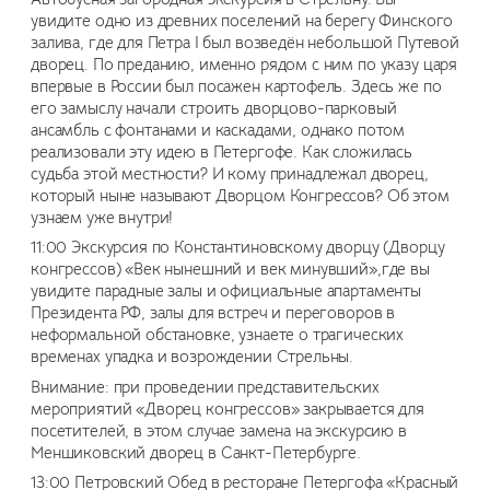
увидите одно из древних поселений на берегу Финского
залива, где для Петра I был возведён небольшой Путевой
дворец. По преданию, именно рядом с ним по указу царя
впервые в России был посажен картофель. Здесь же по
его замыслу начали строить дворцово-парковый
ансамбль с фонтанами и каскадами, однако потом
реализовали эту идею в Петергофе. Как сложилась
судьба этой местности? И кому принадлежал дворец,
который ныне называют Дворцом Конгрессов? Об этом
узнаем уже внутри!
11:00 Экскурсия по Константиновскому дворцу (Дворцу
конгрессов) «Век нынешний и век минувший»,где вы
увидите парадные залы и официальные апартаменты
Президента РФ, залы для встреч и переговоров в
неформальной обстановке, узнаете о трагических
временах упадка и возрождении Стрельны.
Внимание: при проведении представительских
мероприятий «Дворец конгрессов» закрывается для
посетителей, в этом случае замена на экскурсию в
Меншиковский дворец в Санкт-Петербурге.
13:00 Петровский Обед в ресторане Петергофа «Красный