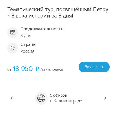
Тематический тур, посвящённый Петру
- 3 века истории за 3 дня!
Продолжительность
3 дня
Страны
Россия
13 950 ₽
Заявка
от
/за человека
5 офисов
Он
в Калининграде
за