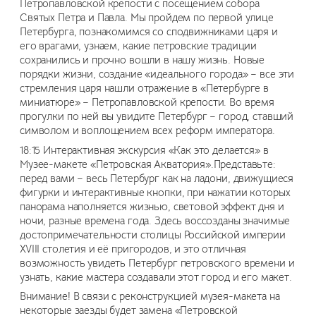
Петропавловской крепости с посещением собора
Святых Петра и Павла. Мы пройдем по первой улице
Петербурга, познакомимся со сподвижниками царя и
его врагами, узнаем, какие петровские традиции
сохранились и прочно вошли в нашу жизнь. Новые
порядки жизни, создание «идеального города» – все эти
стремления царя нашли отражение в «Петербурге в
миниатюре» – Петропавловской крепости. Во время
прогулки по ней вы увидите Петербург – город, ставший
символом и воплощением всех реформ императора.
18:15 Интерактивная экскурсия «Как это делается» в
Музее-макете «Петровская Акватория».Представьте:
перед вами – весь Петербург как на ладони, движущиеся
фигурки и интерактивные кнопки, при нажатии которых
панорама наполняется жизнью, световой эффект дня и
ночи, разные времена года. Здесь воссозданы значимые
достопримечательности столицы Российской империи
XVIII столетия и её пригородов, и это отличная
возможность увидеть Петербург петровского времени и
узнать, какие мастера создавали этот город и его макет.
Внимание! В связи с реконструкцией музея-макета на
некоторые заезды будет замена «Петровской