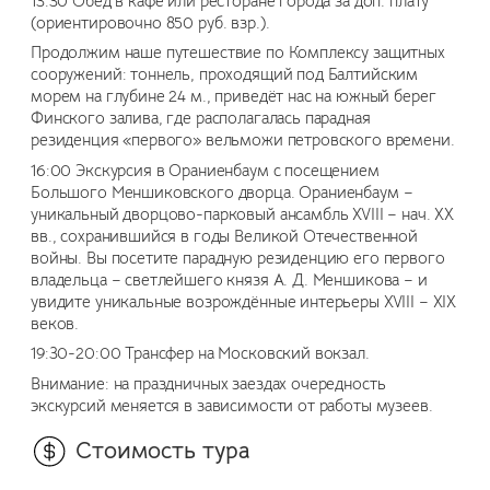
13:30 Обед в кафе или ресторане города за доп. плату
(ориентировочно 850 руб. взр.).
Продолжим наше путешествие по Комплексу защитных
сооружений: тоннель, проходящий под Балтийским
морем на глубине 24 м., приведёт нас на южный берег
Финского залива, где располагалась парадная
резиденция «первого» вельможи петровского времени.
16:00 Экскурсия в Ораниенбаум с посещением
Большого Меншиковского дворца. Ораниенбаум –
уникальный дворцово-парковый ансамбль XVIII – нач. XX
вв., сохранившийся в годы Великой Отечественной
войны. Вы посетите парадную резиденцию его первого
владельца – светлейшего князя А. Д. Меншикова – и
увидите уникальные возрождённые интерьеры XVIII – XIX
веков.
19:30-20:00 Трансфер на Московский вокзал.
Внимание: на праздничных заездах очередность
экскурсий меняется в зависимости от работы музеев.
Стоимость тура