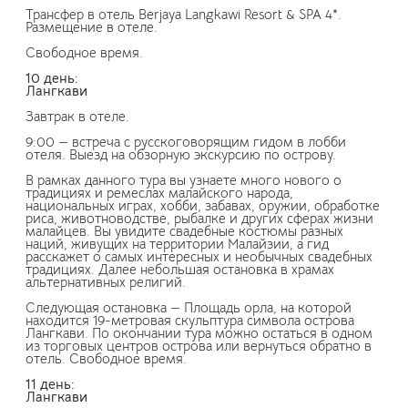
Трансфер в отель Berjaya Langkawi Resort & SPA 4*.
Размещение в отеле.
Свободное время.
10 день:
Лангкави
Завтрак в отеле.
9:00 — встреча с русскоговорящим гидом в лобби
отеля. Выезд на обзорную экскурсию по острову.
В рамках данного тура вы узнаете много нового о
традициях и ремеслах малайского народа,
национальных играх, хобби, забавах, оружии, обработке
риса, животноводстве, рыбалке и других сферах жизни
малайцев. Вы увидите свадебные костюмы разных
наций, живущих на территории Малайзии, а гид
расскажет о самых интересных и необычных свадебных
традициях. Далее небольшая остановка в храмах
альтернативных религий.
Следующая остановка — Площадь орла, на которой
находится 19-метровая скульптура символа острова
Лангкави. По окончании тура можно остаться в одном
из торговых центров острова или вернуться обратно в
отель. Свободное время.
11 день:
Лангкави