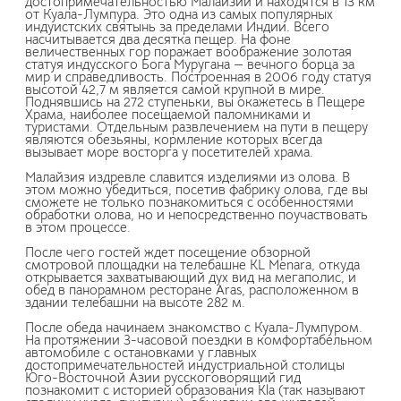
достопримечательностью Малайзии и находятся в 13 км
от Куала-Лумпура. Это одна из самых популярных
индуистских святынь за пределами Индии. Всего
насчитывается два десятка пещер. На фоне
величественных гор поражает воображение золотая
статуя индусского Бога Муругана — вечного борца за
мир и справедливость. Построенная в 2006 году статуя
высотой 42,7 м является самой крупной в мире.
Поднявшись на 272 ступеньки, вы окажетесь в Пещере
Храма, наиболее посещаемой паломниками и
туристами. Отдельным развлечением на пути в пещеру
являются обезьяны, кормление которых всегда
вызывает море восторга у посетителей храма.
Малайзия издревле славится изделиями из олова. В
этом можно убедиться, посетив фабрику олова, где вы
сможете не только познакомиться с особенностями
обработки олова, но и непосредственно поучаствовать
в этом процессе.
После чего гостей ждет посещение обзорной
смотровой площадки на телебашне KL Menara, откуда
открывается захватывающий дух вид на мегаполис, и
обед в панорамном ресторане Aras, расположенном в
здании телебашни на высоте 282 м.
После обеда начинаем знакомство с Куала-Лумпуром.
На протяжении 3-часовой поездки в комфортабельном
автомобиле с остановками у главных
достопримечательностей индустриальной столицы
Юго-Восточной Азии русскоговорящий гид
познакомит с историей образования Klа (так называют