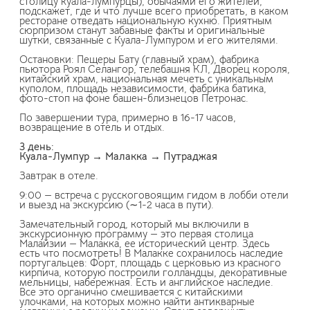
столицу куала-лумпурцы), обычаями его жителей,
подскажет, где и что лучше всего приобретать, в каком
ресторане отведать национальную кухню. Приятным
сюрпризом станут забавные факты и оригинальные
шутки, связанные с Куала-Лумпуром и его жителями.
Остановки: Пещеры Бату (главный храм), фабрика
пьютора Роял Селангор, телебашня КЛ, Дворец короля,
китайский храм, национальная мечеть с уникальным
куполом, площадь независимости, фабрика батика,
фото-стоп на фоне башен-близнецов Петронас.
По завершении тура, примерно в 16-17 часов,
возвращение в отель и отдых.
3 день:
Куала-Лумпур → Малакка → Путраджая
Завтрак в отеле.
9:00 — встреча с русскоговоящим гидом в лобби отели
и выезд на экскурсию (∼1-2 часа в пути).
Замечательный город, который мы включили в
экскурсионную программу — это первая столица
Малайзии — Малакка, ее исторический центр. Здесь
есть что посмотреть! В Малакке сохранилось наследие
португальцев: Форт, площадь с церковью из красного
кирпича, которую построили голландцы, декоративные
мельницы, набережная. Есть и английское наследие.
Все это органично смешивается с китайскими
улочками, на которых можно найти антикварные