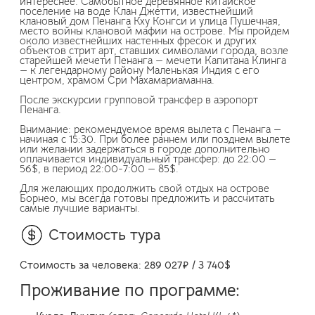
интереснее. Самобытное деревянное китайское
поселение на воде Клан Джетти, известнейший
клановый дом Пенанга Кху Конгси и улица Пушечная,
место войны клановой мафии на острове. Мы пройдем
около известнейших настенных фресок и других
объектов стрит арт, ставших символами города, возле
старейшей мечети Пенанга — мечети Капитана Клинга
— к легендарному району Маленькая Индия с его
центром, храмом Сри Махамариаманна.
После экскурсии групповой трансфер в аэропорт
Пенанга.
Внимание: рекомендуемое время вылета с Пенанга —
начиная с 15:30. При более раннем или позднем вылете
или желании задержаться в городе дополнительно
оплачивается индивидуальный трансфер: до 22:00 —
56$, в период 22:00-7:00 — 85$.
Для желающих продолжить свой отдых на острове
Борнео, мы всегда готовы предложить и рассчитать
самые лучшие варианты.
Стоимость тура
Стоимость за человека: 289 027
₽ /
3 740
$
Проживание по программе: