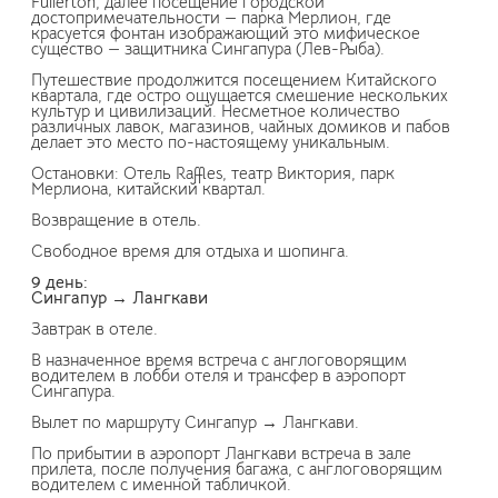
Fullerton, далее посещение городской
достопримечательности — парка Мерлион, где
красуется фонтан изображающий это мифическое
существо — защитника Сингапура (Лев-Рыба).
Путешествие продолжится посещением Китайского
квартала, где остро ощущается смешение нескольких
культур и цивилизаций. Несметное количество
различных лавок, магазинов, чайных домиков и пабов
делает это место по-настоящему уникальным.
Остановки: Отель Raffles, театр Виктория, парк
Мерлиона, китайский квартал.
Возвращение в отель.
Свободное время для отдыха и шопинга.
9 день:
Сингапур → Лангкави
Завтрак в отеле.
В назначенное время встреча с англоговорящим
водителем в лобби отеля и трансфер в аэропорт
Сингапура.
Вылет по маршруту Сингапур → Лангкави.
По прибытии в аэропорт Лангкави встреча в зале
прилета, после получения багажа, с англоговорящим
водителем с именной табличкой.