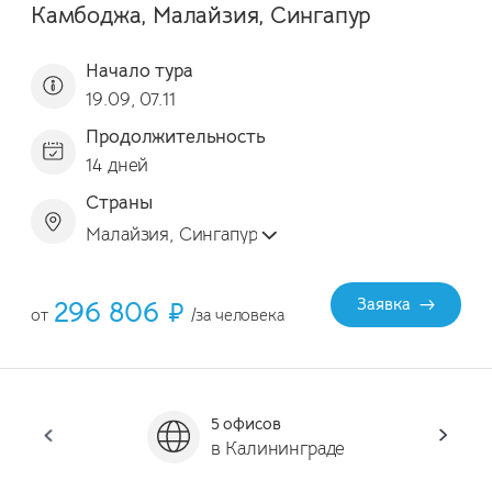
Камбоджа, Малайзия, Сингапур
Начало тура
19.09, 07.11
Продолжительность
14 дней
Страны
Малайзия, Сингапур
296 806 ₽
Заявка
от
/за человека
5 офисов
Он
в Калининграде
за