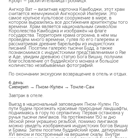
Крофт — расхитительница гробниц».
Ангкор Ват — визитная карточка Камбоджи, этот храм
считается жемчужиной Ангкорской Империи. Это
самое крупное культовое сооружение в мире, в
котором выразились все достижения архитектуры того
времени. Храм является национальным символом
Королевства Камбоджа и изображён на флаге
государства. Территория храма огромна, в нём мы
проведём много времени, гуляя по его галереям и
рассматривая древние барельефы из индуистских
писаний. Посетим галерею тысячи Будд, а также
познакомимся с индуистскими представлениями о Рае
и Аде, увидим древнюю статую Бога Вишну, получим
благословление от буддийского монаха и большое
количество незабываемых фотографий.
По окончании экскурсии возвращение в отель и отдых.
6 день:
Сиемрип → Пном-Кулен → Тонле-Сан
Завтрак в отеле.
Выезд в национальный заповедник Пном-Кулен. По
пути будем проезжать красивые природные ландшафты,
поднимаясь в гору по серпантину. Первая остановка у
ручья тысячи лингамов. На протяжении 150 м дно
лесной реки украшено резьбой, помимо лингамов
можно увидеть изображения индуистских богов Вишну
и Брамы. Затем посетим буддийский храм, датируемый
XVI веком и построенный на вершине скалы. Внутри