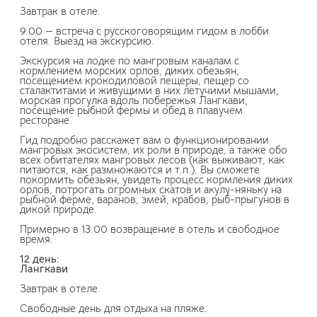
Завтрак в отеле.
9:00 — встреча с русскоговорящим гидом в лобби
отеля. Выезд на экскурсию.
Экскурсия на лодке по мангровым каналам с
кормлением морских орлов, диких обезьян,
посещением крокодиловой пещеры, пещер со
сталактитами и живущими в них летучими мышами,
морская прогулка вдоль побережья Лангкави,
посещение рыбной фермы и обед в плавучем
ресторане.
Гид подробно расскажет вам о функционировании
мангровых экосистем, их роли в природе, а также обо
всех обитателях мангровых лесов (как выживают, как
питаются, как размножаются и т.п.). Вы сможете
покормить обезьян, увидеть процесс кормления диких
орлов, потрогать огромных скатов и акулу-няньку на
рыбной ферме, варанов, змей, крабов, рыб-прыгунов в
дикой природе.
Примерно в 13:00 возвращение в отель и свободное
время.
12 день:
Лангкави
Завтрак в отеле.
Свободные день для отдыха на пляже.