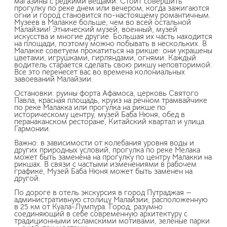
магазины с редкими вещами. Стоит совершить
прогулку по реке днем или вечером, когда зажигаются
огни и город становится по-настоящему романтичным.
Музеев в Малакке больше, чем во всей остальной
Малайзии! Этнический музей, военный, музей
искусства и многие другие. Большая их часть находится
на площади, поэтому можно побывать в нескольких. В
Малакке советуем прокатиться на рикше: они украшены
цветами, игрушками, гирляндами, огнями. Каждый
водитель старается сделать свою рикшу неповторимой.
Все это перенесет вас во времена колониальных
завоеваний Малайзии.
Остановки: руины форта Афамоса, церковь Святого
Павла, красная площадь, круиз на речном трамвайчике
по реке Малакка или прогулка на рикше по
историческому центру, музей Баба Нюня, обед в
перанаканском ресторане, Китайский квартал и улица
Гармонии.
Важно: в зависимости от колебания уровня воды и
других природных условий, прогулка по реке Мелака
может быть заменена на прогулку по центру Малакки на
рикшах. В связи с частыми изменениями в рабочем
графике, Музей Баба Нюня может быть заменен на
другой.
По дороге в отель экскурсия в город Путраджая —
административную столицу Малайзии, расположенную
в 25 км от Куала-Лумпура. Город, разумно
соединяющий в себе современную архитектуру с
традиционными исламскими мотивами, зеленые парки