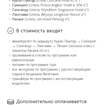
Куала-Лумпур
(отель Concorde Hotel KL 4*)
Сиемрип
(отель Prince Angkor Hotel & SPA 4*)
Сингапур
(отель Wyndham Singapore Hotel 4*)
Лангкави
(отель Berjaya Langkawi Resort 4*)
Пенанг
(отель Jen Hotel Penang 4*)
В стоимость входит
авиаперелёт по маршруту Куала-Лумпур → Сиемрип
→ Сингапур → Лангкави → Пенанг (эконом-класс с
лимитом багажа 20 кг)
проживание в отелях по программе или
равносильных
питание по программе тура
все экскурсии по программе с русскоговорящим
гидом и входными билетами
трансферы по программе c англоговорящим
водителем
Дополнительно оплачивается