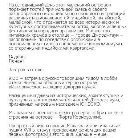
На сегодняшний день этот маленький островок
поражает гостей причудливой смесью своего
разнообразного колониального прошлого и традиций
различных национальностей: индийской, китайской,
малайской, что отражается во всех исторических и
культурных достопримечательностях, многочисленных
фестивалях и народных праздниках. Множество
китайских храмов в столице — городе Джорджтаун —
расположены по соседству с особняками в
колониальном стиле, а современные кондоминиумы —
со старинными индийскими кварталами.
14 день:
Пенанг
Завтрак в отеле.
9:00 — встреча с русскоговорящим гидом в лобби
отеля. Выезд на обзорный тур по острову
«Историческое наследие Джорджтауна».
Насыщенный джем из исторических, архитектурных и
культурных достопримечательностей Джорджтауна,
признанных мировым наследием ЮНЕСКО.
Мы начнем с внешнего осмотра первого британского
строения на острове — Форта Корноуоллис.
Прекрасный вид на пролив Малакка и оригинальные
пушки XVII в. станут прекрасным фоном для ваших
первых фотографий этого дня. Дальше — еще