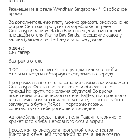
в отель.
Размещение в отеле Wyndham Singapore 4*. Свободное
время.
За дополнительную плату можно заказать экскурсию на
остров Сентоза, прогулку на кораблике по реке
Сингапур и заливу Marina Bay, посещение смотровой
площадки отеля Marina Bay Sands, посещение садов у
залива (Gardens by the Bay) и многое другое.
8 день:
Сингапур
Завтрак в отеле.
9:00 — встреча с русскоговорящим гидом в лобби
отеля и выезд на обзорную экскурсию по городу.
Программа начнется с посещения самых значимых мест
Сингапура. Фонтан богатства: если объехать его
трижды по кругу, то желания сбудутся! Во время
посещения исторического отеля Raffles, построенного
в классическом колониальном стиле, стоит не забыть
заглянуть в бутик Raffles — торговую гавань,
сочетающую в себе роскошь и наследие.
Автомобиль проедет вдоль поля Паданг, старинного
крикетного клуба, Верховного суда и мэрии.
Продолжится экскурсия прогулкой около театра
Виктория к бывшей городской почте, а ныне отелю