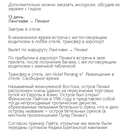
Дополнительно можно заказать экскурсии, обсудив их
заранее с гидом.
13 день:
Лангкави → Пенанг
Завтрак в отеле.
В назначенное время встреча с англоговорящим
водителем в лобби отеля, трансфер в аэропорт.
Вылет по маршруту Лангкави → Пенанг.
По прибытии в аэропорт Пенанга встреча в зале
прилета, после получения багажа, с англоговорящим
водителем с именной табличкой.
Трансфер в отель Jen Hotel Penang 4*. Размещение в
отеле. Свободное время.
Называемый жемчужиной Востока, остров Пенанг
расположен очень удачно на пересечении торговых
путей из Европы в Азию. Остров был открыт
Френсисом Лайтом в 1786 году и представлял собой
тогда непроходимые тропические джунгли,
образованные пальмами бетельного ореха, что и дало
острову название — остров бетельных орехов (в
местном произношении Пулау Пенанг).
Согласно приказу Лайта, открытые им земли были
переданы султаном Кедаха Британской кампании.