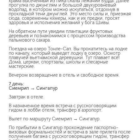
храма высеченный из пика скалы лежачий Будда. Далее
прогулка по джунглям и большой двухуровневый
водопад, в котором можно искупаться, отдохнув в
прохладной тени джунглей. Это место силы и, приезжая
сюда, современны кхмеры, как и их предки, просят
здоровья и исполнения желаний у бога Шивы.
На обратном пути увидим плантации фруктовых
деревьев и познакомимся с процессом производства
пальмового сахара.
Поездка на озеро Тонле-Сап. Вы прокатитесь на лодке
по каналу, который выведет лодку в озеро. Осмотр
плавучей вьетнамской деревушки. Тут плавает всё!
Дома, церкви, спортзалы, школы и слесарные
мастерские.
Вечером возвращение в отель и свободное время.
7 день:
Сиемрип → Сингапур
Завтрак в отеле.
В назначенное время встреча с русскоговорящим
гидом в лобби отеля, трансфер в аэропорт.
Вылет по маршруту Сиемрип → Сингапур.
По прибытии в Сингапур прохождение паспортно-
визовых формальностей и встреча в зале прилета после
получения багажа с русскоговорящим гидом, трансфер