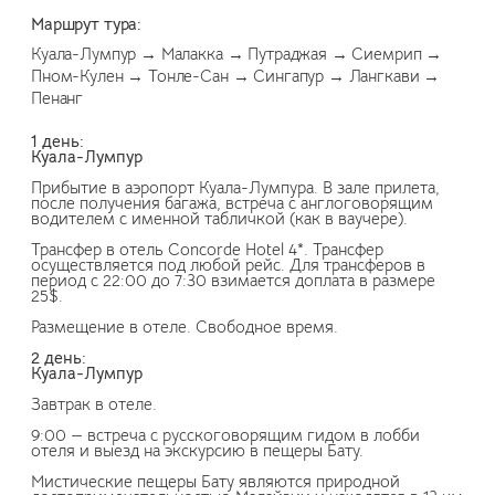
Маршрут тура:
Куала-Лумпур → Малакка → Путраджая → Сиемрип →
Пном-Кулен → Тонле-Сан → Сингапур → Лангкави →
Пенанг
1 день:
Куала-Лумпур
Прибытие в аэропорт Куала-Лумпура. В зале прилета,
после получения багажа, встреча с англоговорящим
водителем с именной табличкой (как в ваучере).
Трансфер в отель Concorde Hotel 4*. Трансфер
осуществляется под любой рейс. Для трансферов в
период с 22:00 до 7:30 взимается доплата в размере
25$.
Размещение в отеле. Свободное время.
2 день:
Куала-Лумпур
Завтрак в отеле.
9:00 — встреча с русскоговорящим гидом в лобби
отеля и выезд на экскурсию в пещеры Бату.
Мистические пещеры Бату являются природной