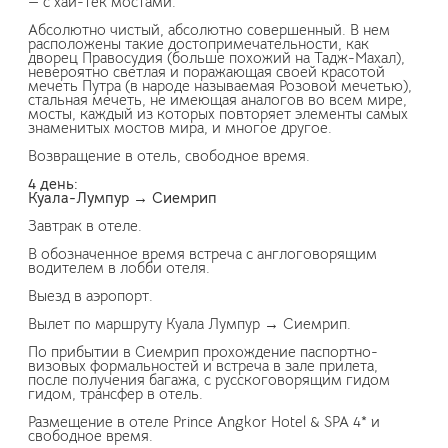
— с хай-тек мостами.
Абсолютно чистый, абсолютно совершенный. В нем
расположены такие достопримечательности, как
дворец Правосудия (больше похожий на Тадж-Махал),
невероятно светлая и поражающая своей красотой
мечеть Путра (в народе называемая Розовой мечетью),
стальная мечеть, не имеющая аналогов во всем мире,
мосты, каждый из которых повторяет элементы самых
знаменитых мостов мира, и многое другое.
Возвращение в отель, свободное время.
4 день:
Куала-Лумпур → Сиемрип
Завтрак в отеле.
В обозначенное время встреча с англоговорящим
водителем в лобби отеля.
Выезд в аэропорт.
Вылет по маршруту Куала Лумпур → Сиемрип.
По прибытии в Сиемрип прохождение паспортно-
визовых формальностей и встреча в зале прилета,
после получения багажа, с русскоговорящим гидом
гидом, трансфер в отель.
Размещение в отеле Prince Angkor Hotel & SPA 4* и
свободное время.