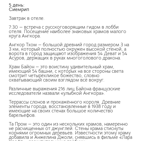
5 день:
Сиемрип
Завтрак в отеле.
7:30 — встреча с русскоговорящим гидом в лобби
отеля. Посещение наиболее знаковых храмов малого
круга Ангкора.
Ангкор Тхом — большой древний город размером 3 на
3 км, который полностью окружен высокой стеной, а
ворота в город защищают изображения 54 Деват и 54
Асуров, держащих в руках многоголового дракона.
Храм Байон — это воистину удивительный храм,
имеющий 54 башни, с которых на все стороны света
смотрит четырёхликое божество, словно
охватывающий своим взглядом всё вокруг.
Различные выражения 216 лиц Байона французские
исследователи назвали «улыбкой Ангкора».
Террассы слонов и прокажённого короля. Древние
элементы города, восстановленные в 1938 году и
имеющие на своих стенах большое количество
барельефов.
Та Пром — это один из нескольких храмов, намеренно
не расчищенных от джунглей. Стены храма стиснуты
корнями огромных деревьев. Известности этому храму
добавила и Анжелина Джоли, снявшись в фильме «Лара