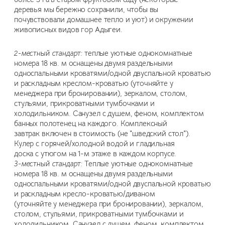
деревья мы бережно сохранили, чтобы вы
почувствовали домашнее тепло и уют) и окружении
живописных видов гор Адыгеи.
2-местный стандарт:
теплые уютные однокомнатные
номера 18 кв. м оснащены двумя раздельными
односпальными кроватями/одной двуспальной кроватью
и раскладным креслом-кроватью (уточняйте у
менеджера при бронировании), зеркалом, столом,
стульями, прикроватными тумбочками и
холодильником. Санузел с душем, феном, комплектом
банных полотенец на каждого. Комплексный
завтрак включен в стоимость (не "шведский стол").
Кулер с горячей/холодной водой и гладильная
доска с утюгом на 1-м этаже в каждом корпусе.
3-местный стандарт:
Теплые уютные однокомнатные
номера 18 кв. м оснащены двумя раздельными
односпальными кроватями/одной двуспальной кроватью
и раскладным кресло-кроватью/диваном
(уточняйте у менеджера при бронировании), зеркалом,
столом, стульями, прикроватными тумбочками и
холодильником. Санузел с душем, феном, комплектом