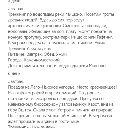
5 день:
Завтрак.
Треккинг по водопадам реки Мишоко. Посетим гроты
древних людей. Здесь до сих пор ведут
археологические раскопки. Смотровые площадки,
водопады. Желающие за доп. плату: могут поехать на
конную прогулку, экстрим-парк Мишоко или Рафтинг.
Вечером поедем на термальные источники. Ужин.
Треккинг 6 км за день.
Питание: Завтрак. Обед. Ужин.
Города: Каменномостский
Достопримечательности: водопады реки Мишоко
6 день:
Завтрак.
Поездка на Лаго-Накское нагорье. Место красивейшее!
Масса фотографий и ярких эмоций. По дороге
остановки на смотровых площадках. Прогулка по
Кавказскому биосферному заповеднику. Карст, вид на
гору Оштен. Скала Утюг. Устроим пикник на природе.
Посещение пещеры Большой Азишской. Вечером вас
ждет прощальный ужин в гостинице.
Треккинг 4-7 км за день.