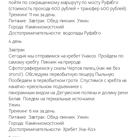
пойти по сокращенному маршруту по мосту Руфабго
(стоимость прохода 600 рублей + трансфер 400 рублей).
Треккинг 11 км за день.
Питание: Завтрак. Обед-пикник. Ужин.
Города: Каменномостский
Достопримечательности: водопады Руфабго
4 день:
Завтрак.
Сегодня мы отправимся на хребет Унакоз. Пройдем по
самому хребту. Пикник на природе.
Сфотографируемся у скалы Чертов палец (как же без
этого!). Обследуем первобытную пещеру Пыльную.
Пообедаем в первобытном гроте. Спустимся с хребта на
канатно-кресельном подъемнике с
панорамным видом на Дегуакские поляны и долину реки
Белая. Поедем на термальные источники.
Ужин.
Треккинг 6 км за день.
Питание: Завтрак. Обед-пикник. Ужин.
Города: Каменномостский
Достопримечательности: Хребет Уна-Коз