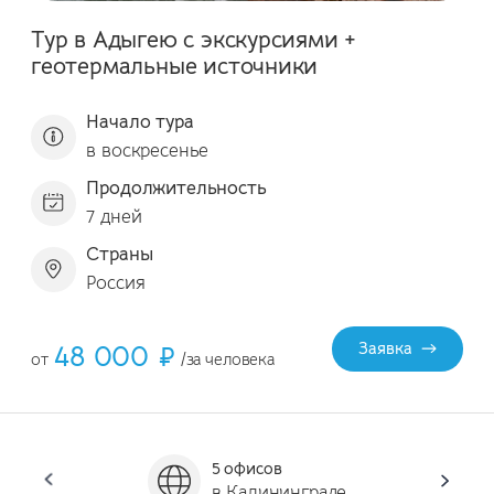
Тур в Адыгею с экскурсиями +
геотермальные источники
Начало тура
в воскресенье
Продолжительность
7 дней
Страны
Россия
48 000 ₽
Заявка
от
/за человека
5 офисов
Он
в Калининграде
за