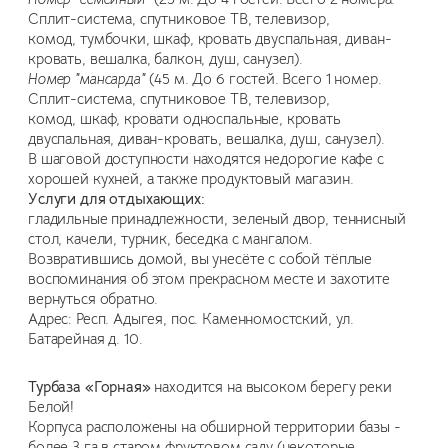
Сплит-система, спутниковое ТВ, телевизор,
комод, тумбочки, шкаф, кровать двуспальная, диван-
кровать, вешалка, балкон, душ, санузел).
Номер "мансарда"
(45 м. До 6 гостей. Всего 1 номер.
Сплит-система, спутниковое ТВ, телевизор,
комод, шкаф, кровати односпальные, кровать
двуспальная, диван-кровать, вешалка, душ, санузел).
В шаговой доступности находятся недорогие кафе с
хорошей кухней, а также продуктовый магазин.
Услуги для отдыхающих:
гладильные принадлежности, зеленый двор, теннисный
стол, качели, турник, беседка с мангалом.
Возвратившись домой, вы унесёте с собой тёплые
воспоминания об этом прекрасном месте и захотите
вернуться обратно.
Адрес: Респ. Адыгея, пос. Каменномостский, ул.
Батарейная д. 10.
Турбаза «Горная»
находится на высоком берегу реки
Белой!
Корпуса расположены на обширной территории базы -
более 3 га в старом фруктовом саду (некоторые