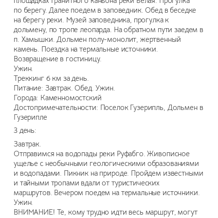
площадках Гранитного каньона реки Белая. Прогулка
по берегу. Далее поедем в заповедник. Обед в беседке
на берегу реки. Музей заповедника, прогулка к
дольмену, по тропе леопарда. На обратном пути заедем в
п. Хамышки. Дольмен полу-монолит, жертвенный
камень. Поездка на термальные источники.
Возвращение в гостиницу.
Ужин.
Треккинг 6 км за день.
Питание: Завтрак. Обед. Ужин.
Города: Каменномостский
Достопримечательности: Поселок Гузерипль, Дольмен в
Гузерипле
3 день:
Завтрак.
Отправимся на водопады реки Руфабго. Живописное
ущелье с необычными геологическими образованиями
и водопадами. Пикник на природе. Пройдем известными
и тайными тропами вдали от туристических
маршрутов. Вечером поедем на термальные источники.
Ужин.
ВНИМАНИЕ! Те, кому трудно идти весь маршрут, могут