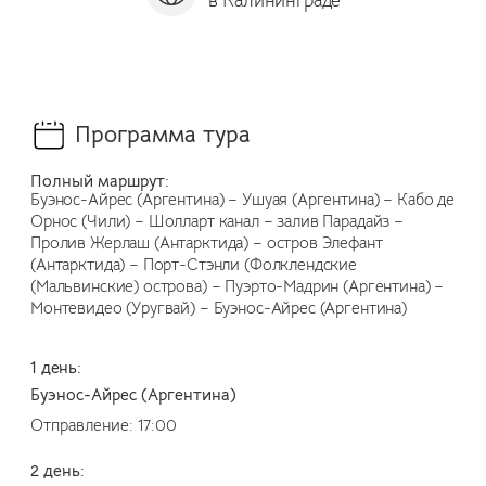
в Калининграде
за
Программа тура
Полный маршрут:
Буэнос-Айрес (Аргентина) – Ушуая (Аргентина) – Кабо де
Орнос (Чили) – Шолларт канал – залив Парадайз –
Пролив Жерлаш (Антарктида) – остров Элефант
(Антарктида) – Порт-Стэнли (Фолклендские
(Мальвинские) острова) – Пуэрто-Мадрин (Аргентина) –
Монтевидео (Уругвай) – Буэнос-Айрес (Аргентина)
1 день:
Буэнос-Айрес (Аргентина)
Отправление: 17:00
2 день: