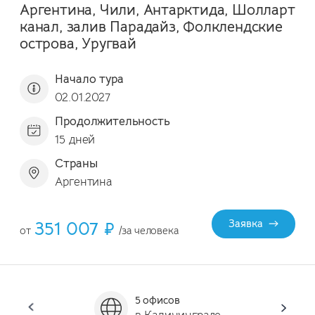
Аргентина, Чили, Антарктида, Шолларт
канал, залив Парадайз, Фолклендские
острова, Уругвай
Начало тура
02.01.2027
Продолжительность
15 дней
Страны
Аргентина
351 007 ₽
Заявка
от
/за человека
5 офисов
Он