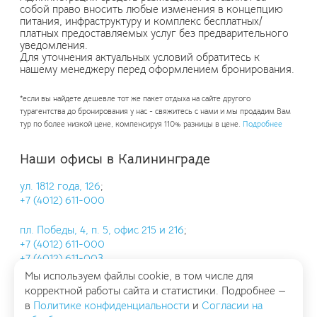
собой право вносить любые изменения в концепцию
питания, инфраструктуру и комплекс бесплатных/
платных предоставляемых услуг без предварительного
уведомления.
Для уточнения актуальных условий обратитесь к
нашему менеджеру перед оформлением бронирования.
*если вы найдете дешевле тот же пакет отдыха на сайте другого
турагентства до бронирования у нас - свяжитесь с нами и мы продадим Вам
тур по более низкой цене, компенсируя 110% разницы в цене.
Подробнее
Наши офисы в Калининграде
ул. 1812 года, 126
;
+7 (4012) 611-000
пл. Победы, 4, п. 5, офис 215 и 216
;
+7 (4012) 611-000
+7 (4012) 611-003
Мы используем файлы cookie, в том числе для
пр. Ленинский, 30, офис 604
;
корректной работы сайта и статистики. Подробнее —
+7 (4012) 611-002
в
Политике конфиденциальности
и
Согласии на