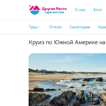
О нас
Блог
Туры
Отели
Санатории
Кру
Поиск туров
Круиз по Южной Америке на C
Горящие туры
Раннее бронирование
Туры по России
Экскурсионные туры