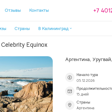
+7 401
Отзывы
Контакты
изы
Страны
В Калининград
Туры в Калининград
elebrity Equinox
Туры в Калининград с перелетом
Экскурсии в Калининграде
Аргентина, Уругвай
Отели в Калининградской области
Начало тура
05.12.2026
Продолжительност
15 дней
Страны
Аргентина