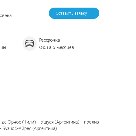
Оставить заявку
ловека
Рассрочка
ены
0% на 6 месяцев
 де Орнос (Чили) – Ушуая (Аргентина) – пролив
– Буэнос-Айрес (Аргентина)