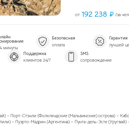
192 238 ₽
от
/за че
нлайн
Безопасная
Гарантия
онирование
оплата
лучшей ц
 4 минуты
Поддержка
SMS
клиентов 24/7
сопровождение
ай) – Порт-Стэнли (Фолклендские (Мальвинские) острова) – Кабо
Чили) – Пуэрто-Мадрин (Аргентина) – Пунта-дель-Эсте (Уругвай) 