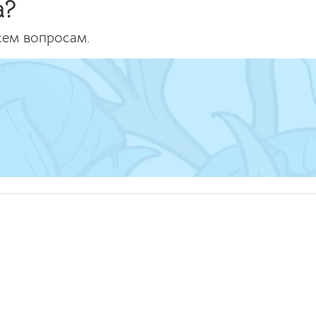
а?
сем вопросам.