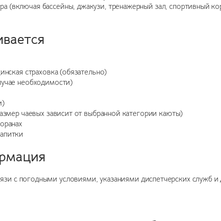
 (включая бассейны, джакузи, тренажерный зал, спортивный кор
ивается
инская страховка (обязательно)
лучае необходимости)
и)
размер чаевых зависит от выбранной категории каюты)
торанах
напитки
ормация
вязи с погодными условиями, указаниями диспетчерских служб 