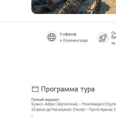
О
5 офисов
бр
в Калининграде
за
Программа тура
Полный маршрут:
Буэнос-Айрес (Аргентина) – Монтевидео (Уругв
Эстречо де Магальянес (Чили) – Пунта-Аренас (