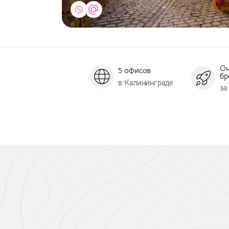
О
5 офисов
бр
в Калининграде
за