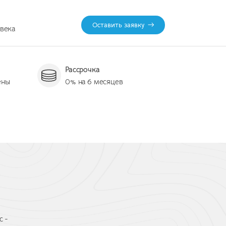
Оставить заявку
овека
Рассрочка
ены
0% на 6 месяцев
с -