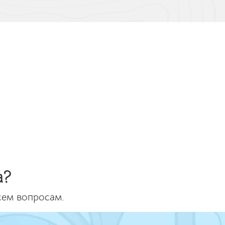
а?
сем вопросам.