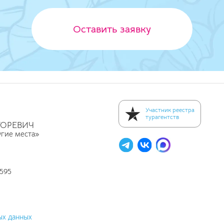
Оставить заявку
Участник реестра
турагентств
ГОРЕВИЧ
угие места»
595
ых данных