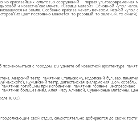
дно из красивейших культовых сооружений — первая ультрасовременная ме
дыровой и известна как мечеть «Сердце матери». Основной купол напо
казавшуюся на Земле. Особенно красива мечеть вечером. Резной купол 
торов (их цвет постоянно меняется: то розовый, то зеленый, то синий)
познакомиться с городом. Вы узнаете об известной архитектуре, памятни
отека, Аварский театр, памятник Стальскому, Родопский бульвар, памят
Буйнакского), Кумыкский театр, Дагестанская филармония, Дом корабль,
у, памятник погибшим при исполнении, памятник горянке, Экспрессивно
, памятник большевикам, Алея Фазу Алиевой, Сувенирные магазины, Це
сле 18:00).
, продолжающие свой отдых, самостоятельно добираются до своих гости