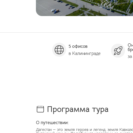
О
5 офисов
бр
в Калининграде
за
Программа тура
О путешествии:
Дагестан — это земля героев и легенд, земля Кавказ