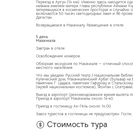
Переезд в Аргун (14 км). Именно здесь находится о
названа именем матери главы республики Аймани Ка
затерявшуюся в космических просторах и случайно о
включаются 50 тысяч светодиодных ламп и 96 прожек
Дагестан.
Возвращаемся в Махачкалу. Размещение в отеле.
5 день
Махачкала
Завтрак в отеле.
Освобождение номеров.
Обзорная экскурсия по Махачкале — отличный способ 
местного населения.
Что мы увидим: Русский театр / Национальная библи
Купеческий дом, Махачкалинский Арбат (Бульвар на 
памятник Г. Цадасе, памятник Гафурову и Стальском
(музей национальных костюмов), Фонтан с Осетрами
Выезд в аэропорт (рекомендованное время вылета по
Приезд в аэропорт Махачкалы около 14:40.
Приезд в гостиницу Ак-Гёль около 14:00.
Завоз туристов в гостиницы не предусмотрен. Гости
Стоимость тура