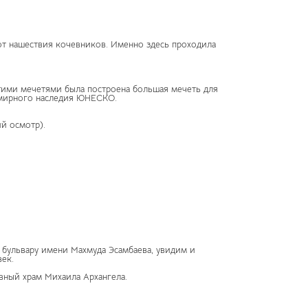
от нашествия кочевников. Именно здесь проходила
этими мечетями была построена большая мечеть для
семирного наследия ЮНЕСКО.
й осмотр).
 бульвару имени Махмуда Эсамбаева, увидим и
ек.
вный храм Михаила Архангела.