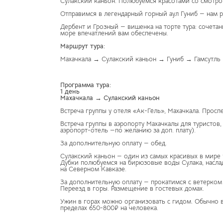
Сулакский каньон. Полюбуемся красотами со смотр
Отправимся в легендарный горный аул Гуниб — нам р
Дербент и Грозный — вишенка на торте тура: сочет
море впечатлений вам обеспечены.
Маршрут тура:
Махачкала → Сулакский каньон → Гуниб → Гамсутль
Программа тура:
1 день
Махачкала → Сулакский каньон
Встреча группы у отеля «Ак-Гёль», Махачкала. Проспек
Встреча группы в аэропорту Махачкалы для туристо
аэропорт-отель —по желанию за доп. плату).
За дополнительную оплату — обед.
Сулакский каньон — один из самых красивых в мире 
Дубки полюбуемся на бирюзовые воды Сулака, насла
на Северном Кавказе.
За дополнительную оплату — прокатимся с ветерком
Переезд в горы. Размещение в гостевых домах.
Ужин в горах можно организовать с гидом. Обычно в
пределах 650-800₽ на человека.