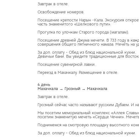
Завтрак в отеле.
Освобождение номеров.
Посещение крепости Нарын -Кала. Экскурсия открое
часть знаменитого «Шелкового пути».
Прогулка по улочкам Старого города (магалам).
Посещение древней Джума мечети. В 733 году в каж
совершения общего пятничного намаза. Мечеть на у
За доп. оплату - Обед из блюд национальной кухни.
Девичьи бани. Вы увидите традиционные для Восток
Посещение сувенирной лавки.
Переезд в Махачкалу. Размещение в отеле.
4 день
Махачкала → Грозный → Махачкала
Завтрак в отеле.
Грозный сейчас часто называют русским Дубаем. И на
Мы посетим мемориальный комплекс «Аллея Славы», 
посетим знаменитую мечеть «Сердце Чечни». Мечеть
Поднимемся на смотровую площадку высотного компл
За доп. оплату - Обед из блюд национальной кухни.