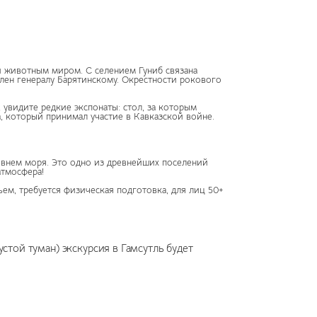
и животным миром. С селением Гуниб связана
плен генералу Барятинскому. Окрестности рокового
 увидите редкие экспонаты: стол, за которым
а, который принимал участие в Кавказской войне.
овнем моря. Это одно из древнейших поселений
 атмосфера!
ъем, требуется физическая подготовка, для лиц 50+
стой туман) экскурсия в Гамсутль будет