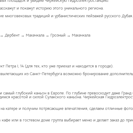
овых площадок и увидим Чиркейскую гидроэлектростанцию.
асскажут и покажут историю этого уникального региона.
ание многовековых традиций и урбанистических пейзажей русского Дуба
 → Дербент → Махачкала → Грозный → Махачкала
т Петра I, 14 (для тех, кто уже приехал и находится в городе).
в, вылетающих из Санкт-Петербурга возможно бронирование дополнител
и самый глубокий каньон в Европе. По глубине превосходит даже Гранд
димся красотой и силой Сулакского каньона. Чиркейская Гидроэлектрос
 на катере и получим потрясающие впечатления, сделаем отличные фото
 кафе или в гостевом доме группа выбирает меню и делает заказ до при