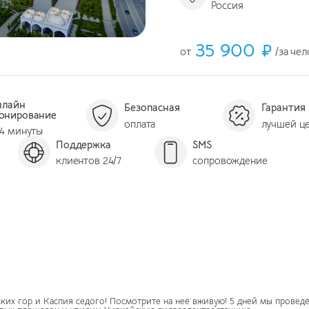
Россия
35 900 ₽
от
/за че
нлайн
Безопасная
Гарантия
онирование
оплата
лучшей ц
 4 минуты
Поддержка
SMS
клиентов 24/7
сопровождение
ских гор и Каспия седого! Посмотрите на неё вживую! 5 дней мы провед