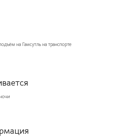
одъём на Гамсутль на транспорте
ивается
 ночи
ормация