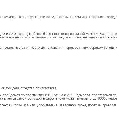
т нам древнюю историю крепости, которая тысячи лет защищала город 
дом из 9 магалов Дербента было построено по одной мечети. Вместе с 
дивление неплохо сохранилась и не так давно была внесена в список в
а Подземные бани, место для омовения перед брачным обрядом (внешни
 самом деле сходство присутствует.
пройдемся по проспектам В.В. Путина и А.А. Кадырова, прогуляемся по
 является самой большой в Европе, она может вместить до 10000 челов
екса «Грозный Сити», побываем в Цветочном парке, посетим правосла