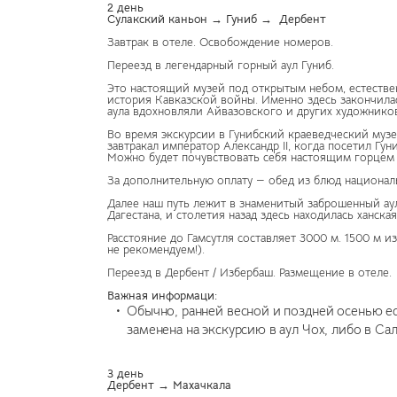
2 день
Сулакский каньон → Гуниб → Дербент
Завтрак в отеле. Освобождение номеров.
Переезд в легендарный горный аул Гуниб.
Это настоящий музей под открытым небом, естестве
история Кавказской войны. Именно здесь закончилас
аула вдохновляли Айвазовского и других художнико
Во время экскурсии в Гунибский краеведческий музе
завтракал император Александр II, когда посетил Гу
Можно будет почувствовать себя настоящим горцем 
За дополнительную оплату — обед из блюд национал
Далее наш путь лежит в знаменитый заброшенный ау
Дагестана, и столетия назад здесь находилась ханска
Расстояние до Гамсутля составляет 3000 м. 1500 м и
не рекомендуем!).
Переезд в Дербент / Избербаш. Размещение в отеле.
Важная информаци:
Обычно, ранней весной и поздней осенью есл
заменена на экскурсию в аул Чох, либо в Са
3 день
Дербент → Махачкала