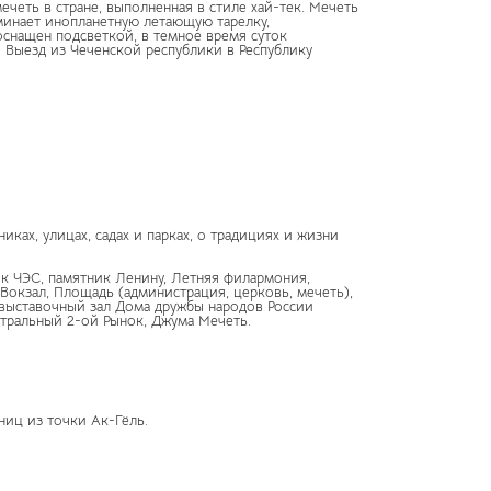
четь в стране, выполненная в стиле хай-тек. Мечеть
минает инопланетную летающую тарелку,
оснащен подсветкой, в темное время суток
. Выезд из Чеченской республики в Республику
ках, улицах, садах и парках, о традициях и жизни
ник ЧЭС, памятник Ленину, Летняя филармония,
 Вокзал, Площадь (администрация, церковь, мечеть),
-выставочный зал Дома дружбы народов России
нтральный 2-ой Рынок, Джума Мечеть.
ниц из точки Ак-Гёль.