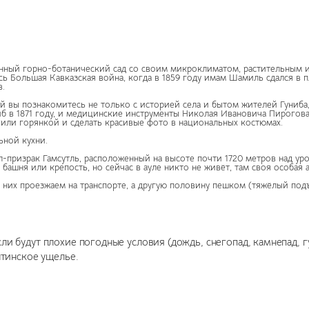
нный горно-ботанический сад со своим микроклиматом, растительным 
ь Большая Кавказская война, когда в 1859 году имам Шамиль сдался в 
в.
й вы познакомитесь не только с историей села и бытом жителей Гуниба,
ниб в 1871 году, и медицинские инструменты Николая Ивановича Пирогов
или горянкой и сделать красивые фото в национальных костюмах.
ьной кухни.
л-призрак Гамсутль, расположенный на высоте почти 1720 метров над ур
я башня или крепость, но сейчас в ауле никто не живёт, там своя особая
з них проезжаем на транспорте, а другую половину пешком (тяжёлый под
и будут плохие погодные условия (дождь, снегопад, камнепад, гу
лтинское ущелье.