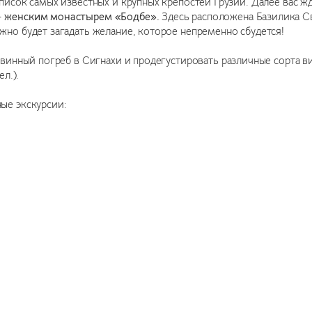
писок самых известных и крупных крепостей Грузии. Далее вас ж
–
женским монастырем «Бодбе».
Здесь расположена Базилика С
но будет загадать желание, которое непременно сбудется!
винный погреб в Сигнахи и продегустировать различные сорта ви
л.).
ые экскурсии: