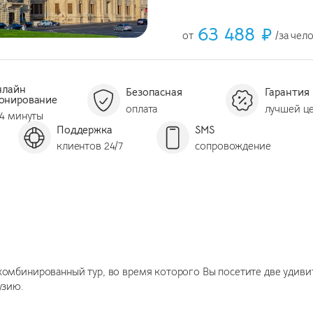
63 488 ₽
от
/за чел
нлайн
Безопасная
Гарантия
онирование
оплата
лучшей ц
 4 минуты
Поддержка
SMS
клиентов 24/7
сопровождение
омбинированный тур, во время которого Вы посетите две удиви
узию.