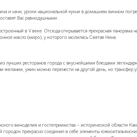
ина и чачи, уроки национальной кухни в домашнем винном погре
 оставят Вас равнодушными.
строенный в V веке. Отсюда открывается прекрасная панорама н
онное масло (миро), у которого молилась Святая Нина.
м из лучших ресторанов города с вкуснейшими блюдами легендарн
 желании, ужин можно перенести на другой день, но трансфер у
нского виноделия и гостеприимства – исторической области Ках
 городок прекрасно соединил в себе элементы южноитальянских