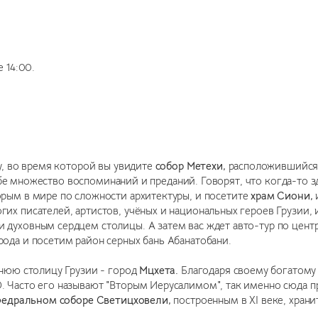
 14:00.
у, во время которой вы увидите
собор Метехи,
расположившийся н
 себе множество воспоминаний и преданий. Говорят, что когда-то 
ым в мире по сложности архитектуры, и посетите
храм Сиони,
их писателей, артистов, учёных и национальных героев Грузии,
духовным сердцем столицы. А затем вас ждет авто-тур по цент
ода и посетим район серных бань Абанатобани.
внюю столицу Грузии - город
Мцхета.
Благодаря своему богатому
 Часто его называют "Вторым Иерусалимом", так именно сюда пр
едральном соборе Светицховели,
построенным в XI веке, хран