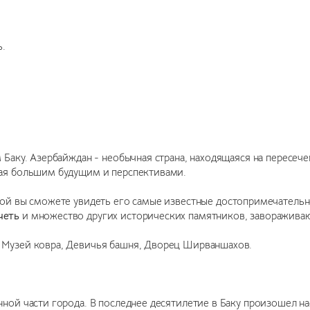
ь.
Баку. Азербайждан - необычная страна, находящаяся на пересече
щая большим будущим и перспективами.
ой вы сможете увидеть его самые известные достопримечатель
четь
и множество других исторических памятников, заворажива
 Музей ковра, Девичья башня, Дворец Ширваншахов.
нной части города. В последнее десятилетие в Баку произошел н