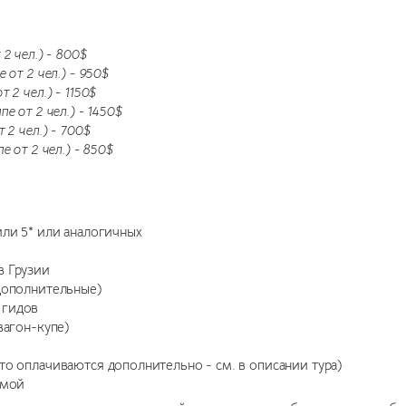
 2 чел.) - 800$
е от 2 чел.) - 950$
т 2 чел.) - 1150$
пе от 2 чел.) - 1450$
т 2 чел.) - 700$
пе от 2 чел.) - 850$
или 5* или аналогичных
в Грузии
 дополнительные)
 гидов
вагон-купе)
то оплачиваются дополнительно - см. в описании тура)
ммой