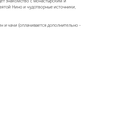
дет знакомство с монастырским и
вятой Нино и чудотворные источники,
н и чачи (оплачивается дополнительно -