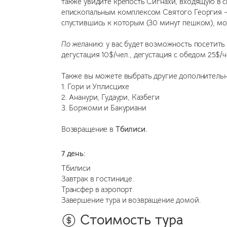
также увидите крепость Сигнахи, входящую в с
епископальным комплексом Святого Георгия 
спустившись к которым (30 минут пешком), мож
По желанию:
у вас будет возможность посетить 
дегустация 10$/чел., дегустация с обедом 25$/че
Также вы можете выбрать другие дополнительн
1. Гори и Уплисцихе
2. Ананури, Гудаури, Казбеги
3. Боржоми и Бакуриани
Возвращение в
Тбилиси.
7 день:
Тбилиси
Завтрак в гостинице.
Трансфер в аэропорт.
Завершение тура и возвращение домой.
Стоимость тура