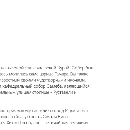
а высокой скале над рекой Курой. Собор был
здесь молилась сама царица Тамара. Вы также
известный своими чудотворными иконами,
 и
кафедральный собор Самеба,
являющийся
ральным улицам столицы - Руставели и
 историческому наследию город Мцхета был
инесла благую весть Святая Нина -
ится Хитон Господень - величайшая реликвия