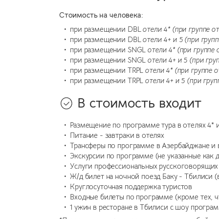
Стоимость на человека:
при размещении DBL
отели 4*
(при группе от
при размещении DBL
отели 4+ и 5
(при групп
при размещении SNGL
отели 4*
(при группе о
при размещении SNGL
отели 4+ и 5
(при груп
при размещении TRPL
отели 4*
(при группе о
при размещении TRPL
отели 4+ и 5
(при груп
В стоимость входит
Размещение по программе тура в отелях 4* 
Питание - завтраки в отелях
Трансферы по программе в Азербайджане и 
Экскурсии по программе (не указанные как
Услуги профессиональных русскоговорящих
Ж/д билет на ночной поезд Баку - Тбилиси (
Круглосуточная поддержка туристов
Входные билеты по программе (кроме тех, ч
1 ужин в ресторане в Тбилиси с шоу програ