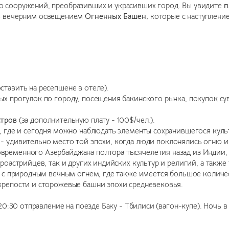
о сооружений, преобразивших и украсивших город. Вы увидите
п
ь вечерним освещением
Огненных Башен,
которые с наступлени
тавить на ресепшене в отеле).
х прогулок по городу, посещения бакинского рынка, покупок сув
тров
(за дополнительную плату - 100$/чел.).
, где и сегодня можно наблюдать элементы сохранившегося куль
- удивительно место той эпохи, когда люди поклонялись огню и
ременного Азербайджана полтора тысячелетия назад из Индии, жи
роастрийцев, так и других индийских культур и религий, а также 
ры с природным вечным огнем, где также имеется большое колич
крепости и сторожевые башни эпохи средневековья.
20:30 отправление на поезде Баку - Тбилиси (вагон-купе). Ночь в