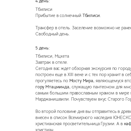
4 день:
Тбилиси
Прибытие в солнечный
Тбилиси.
Трансфер в отель. Заселение возможно не ранее
Свободный день.
5 день:
Тбилиси
,
Мцхета
Завтрак в отеле.
Сегодня вас ждет обзорная экскурсия по город
построен еще в XIII веке и с тех пор хранит в
прогуляетесь по
Мосту Мира,
являющемуся втор
гору Мтацминда,
служащую пантеоном для мног
самым большим православным храмом в мире и 
Марджанишвили. Почувствуем вкус Старого Гор
Во второй половине дня вы отправитесь в дре
внесен в список Всемирного наследия ЮНЕСКО.
христианская просветительница Грузии. А в
каф
христиан.