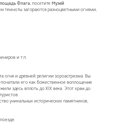
лощадь Флага,
посетите
Музей
ем темноты загораются разноцветными огнями,
ениров и т.п.
та огня и древней религии зороастризма. Вы
 почитали его как божественное воплощение.
ли здесь вплоть до XIX века. Этот храм до
туристов.
ество уникальных исторических памятников,
 поезде.