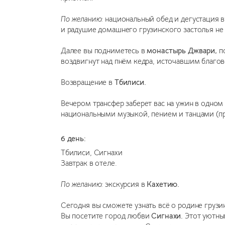
По желанию:
национальный обед и дегустация в
и радушие домашнего грузинского застолья не
Далее вы подниметесь в
монастырь Джвари,
по
воздвигнут над пнём кедра, источавшим благов
Возвращение в
Тбилиси.
Вечером трансфер заберет вас на ужин в одно
национальными музыкой, пением и танцами (при
6 день:
Тбилиси
,
Сигнахи
Завтрак в отеле.
По желанию:
экскурсия в
Кахетию.
Сегодня вы сможете узнать всё о родине грузи
Вы посетите город любви
Сигнахи.
Этот уютный