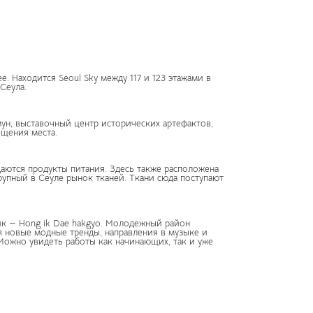
. Находится Seoul Sky между 117 и 123 этажами в
Сеула.
ун, выставочный центр исторических артефактов,
ещения места.
даются продукты питания. Здесь также расположена
рупный в Сеуле рынок тканей. Ткани сюда поступают
ик — Hong ik Dae hakgyo. Молодежный район
я новые модные тренды, направления в музыке и
 Можно увидеть работы как начинающих, так и уже