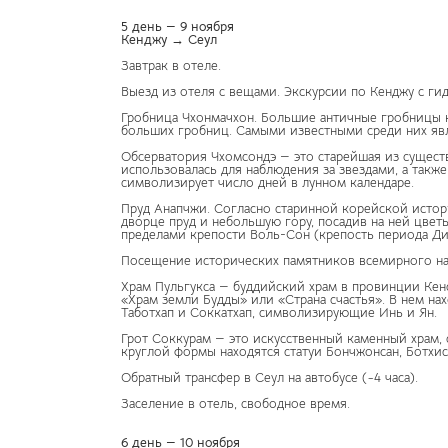
5 день — 9 ноября
Кенджу → Сеул
Завтрак в отеле.
Выезд из отеля с вещами. Экскурсии по Кенджу с ги
Гробница Чхонмачхон. Большие античные гробницы к
больших гробниц. Самыми известными среди них яв
Обсерватория Чхомсондэ — это старейшая из сущест
использовалась для наблюдения за звездами, а такж
символизирует число дней в лунном календаре.
Пруд Анапчжи. Согласно старинной корейской историч
дворце пруд и небольшую гору, посадив на ней цветы
пределами крепости Воль-Сон (крепость периода Дин
Посещение исторических памятников всемирного н
Храм Пульгукса — буддийский храм в провинции Кенс
«Храм земли Будды» или «Страна счастья». В нем н
Таботхап и Соккатхап, символизирующие Инь и Ян.
Грот Соккурам — это искусственный каменный храм, 
круглой формы находятся статуи Бончжонсан, Ботхиса
Обратный трансфер в Сеул на автобусе (~4 часа).
Заселение в отель, свободное время.
6 день — 10 ноября