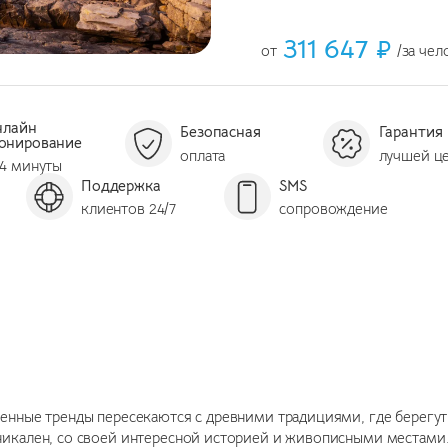
311 647 ₽
от
/за чел
нлайн
Безопасная
Гарантия
онирование
оплата
лучшей ц
 4 минуты
Поддержка
SMS
клиентов 24/7
сопровождение
менные тренды пересекаются с древними традициями, где берегут
икален, со своей интересной историей и живописными местами. 