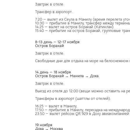
Завтрак в отеле.
Трансфер в аэропорт.
7:20 — вылет из Сеула в Манилу (время перелета уто
10:30 — прибытие в Манилу, трансфер между термина
14:25 — вылет на остров Боракай (Катиклан).
15:40 — прибытие на остров Боракай, групповые тран
8-13 день — 12-17 ноября
Остров Боракай
Завтрак в отеле.
Свободные дни для отдыха на море на белоснежном 
14 день — 18 ноября
Остров Боракай → Манила → Доха
Завтрак в отеле.
Выезд из отеля до 12:00 (вещи можно оставить на р
Трансферы в аэропорт (шаттлы от отелей).
16:25 — вылет в Манилу.
17:50 — прибытие в Манилу, пересадка на международ
23:50 — вылет рейсом QR 929 в Доху авиакомпанией Q
19 ноября
Доха → Москва