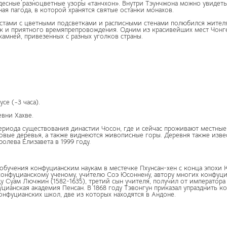
десные разноцветные узоры «танчхон». Внутри Тэунчжона можно увидет
ная пагода, в которой хранятся святые останки монахов.
стами с цветными подсветками и расписными стенами полюбился жителям
ок и приятного времяпрепровождения. Одним из красивейших мест Чонге
амней, привезенных с разных уголков страны.
се (~3 часа).
вни Хахве.
риода существования династии Чосон, где и сейчас проживают местные 
новые деревья, а также виднеются живописные горы. Деревня также изве
олева Елизавета в 1999 году.
обучения конфуцианским наукам в местечке Пхунсан-хен с конца эпохи К
конфуцианскому ученому, учителю Соэ Юсоннену, автору многих конфуциа
ду Суам Лючжин (1582-1635), третий сын учителя, получил от императо
уцианская академия Пенсан. В 1868 году Тэвонгун приказал упразднить 
конфуцианских школ, две из которых находятся в Андоне.