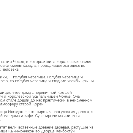
астии Чосон, в котором жила королевская семья.
овки смены караула, проводившегося здесь во
 человека.
ки, — голубая черепица. Голубая черепица и
орею, то голубая черепица и гладкие изгибы крыши
радиционные дома с черепичной крышей
ун и королевской усыпальницей Чонме. Она
ном стиле дошли до нас практически в неизменном
атмосферу старой Кореи.
лица Инсадон — это широкая прогулочная дорога, с
айные дома и кафе. Сувенирные магазины на
.
етят величественные древние деревья, растущие на
тилища Кынчжончжон во Дворце Кенбокгун.