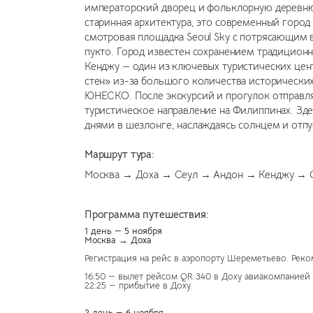
императорский дворец и фольклорную деревню
старинная архитектура, это современный город
смотровая площадка Seoul Sky с потрясающим 
пукто. Город известен сохранением традиционн
Кенджу — один из ключевых туристических цен
стен» из-за большого количества исторических
ЮНЕСКО. После экскурсий и прогулок отправля
туристическое направление на Филиппинах. Зд
днями в шезлонге, наслаждаясь солнцем и отп
Маршрут тура:
Москва → Доха → Сеул → Андон → Кенджу → С
Программа путешествия:
1 день — 5 ноября
Москва → Доха
Регистрация на рейс в аэропорту Шереметьево. Реком
16:50 — вылет рейсом QR 340 в Доху авиакомпанией Q
22:25 — прибытие в Доху.
2 день — 6 ноября