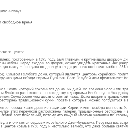
tar Airways.
 и свободное время.
еского центра.
екс, построенный в 1395 году. Был главным и крупнейшим дворцом дин
тым небом. Перед входом во дворец можно увидеть красочные инсценир
ную плату — прогулка по дворцу в традиционных костюмах ханбок, 25$ с
и). Символ Голубого дома, который является центром корейской полити
окружающими позади горами Пугаксан. Если Голубой дом представляет К
нов Сеула, который сохранился до наших дней. Во времена Чосон эти т
ня Букчхон расположена по соседству с дворцами Кенбоккун и Чхандокк
анием Сеула более чем шесть столетий назад. Дома дворян в традицион
рестораны традиционной кухни, посетив которые, можно погрузиться в 
нтре города, храня древние традиции Кореи, имеет особую ценность. У
утри этих переулков расположены галереи, традиционные рестораны, ч
людей всех поколений, потому что каждый магазин уникален по-своему
Сеула и считается сердцем корейского Дзен-буддизма. Первыми вас встр
 в центре храма в 1938 году и настолько велико, что даже больше свя