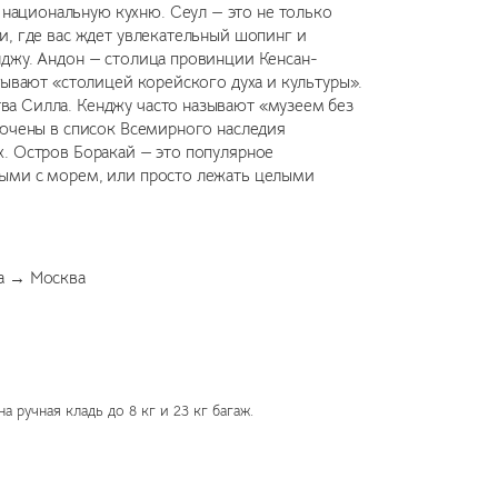
национальную кухню. Сеул — это не только
и, где вас ждет увлекательный шопинг и
нджу. Андон — столица провинции Кенсан-
зывают «столицей корейского духа и культуры».
ва Силла. Кенджу часто называют «музеем без
лючены в список Всемирного наследия
х. Остров Боракай — это популярное
ными с морем, или просто лежать целыми
а → Москва
 ручная кладь до 8 кг и 23 кг багаж.