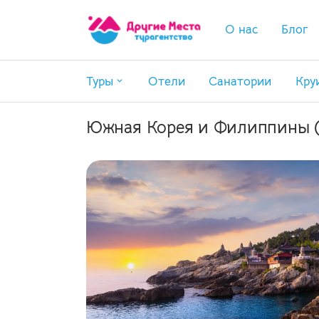
О нас
Блог
Туры
Отели
Санатории
Кру
Поиск туров
Южная Корея и Филиппины 
Горящие туры
Раннее бронирование
Туры по России
Экскурсионные туры