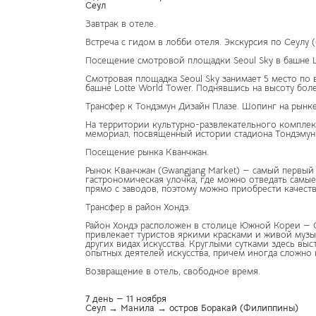
Сеул
Завтрак в отеле.
Встреча с гидом в лобби отеля. Экскурсия по Сеулу (
Посещение смотровой площадки Seoul Sky в башне L
Смотровая площадка Seoul Sky занимает 5 место по в
башне Lotte World Tower. Поднявшись на высоту бол
Трансфер к Тондэмун Дизайн Плазе. Шопинг на рынке
На территории культурно-развлекательного комплекс
мемориал, посвященный истории стадиона Тондэмун ун
Посещение рынка Кванчжан.
Рынок Кванчжан (Gwangjang Market) — самый первый 
гастрономическая улочка, где можно отведать самые
прямо с заводов, поэтому можно приобрести качест
Трансфер в район Хондэ.
Район Хондэ расположен в столице Южной Кореи — С
привлекает туристов яркими красками и живой музы
других видах искусства. Круглыми сутками здесь вы
опытных деятелей искусства, причем иногда сложно 
Возвращение в отель, свободное время.
7 день — 11 ноября
Сеул → Манила → остров Боракай (Филиппины)