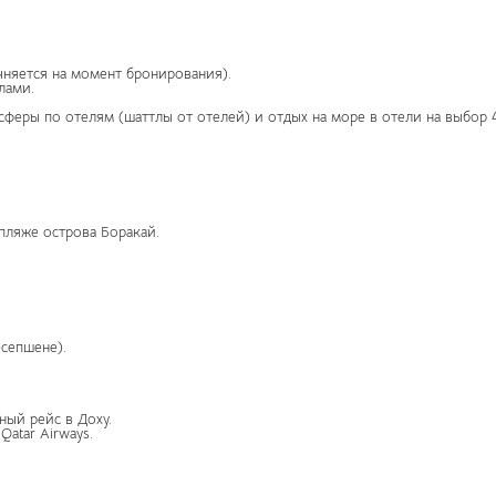
чняется на момент бронирования).
лами.
сферы по отелям (шаттлы от отелей) и отдых на море в отели на выбор 4-
пляже острова Боракай.
есепшене).
ный рейс в Доху.
atar Airways.