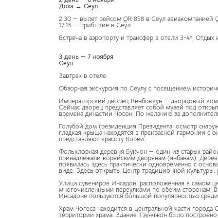
Доха → Сеул
2:30 — вылет рейсом QR 858 в Сеул авиакомпанией Qa
17:15 — прибытие в Сеул.
Встреча в аэропорту и трансфер в отели 3-4*. Отдых
3 день — 7 ноября
Сеул
Завтрак в отеле.
Обзорная экскурсия по Сеулу с посещением историч
Императорский дворец Кенбоккун — дворцовый компл
Сейчас дворец представляет собой музей под откры
времена династии Чосон. По желанию за дополнитель
Голубой дом (резиденция Президента, осмотр снаруж
гладкая крыша находятся в прекрасной гармонии с 
представляют красоту Кореи.
Фольклорная деревня Букчон — один из старых райо
принадлежали корейским дворянам (янбанам). Дерев
появилась здесь практически одновременно с основ
виде. Здесь открыты Центр традиционной культуры, 
Улица сувениров Инсадон, расположенная в самом це
многочисленными переулками по обеим сторонам. Вн
Инсадоне пользуются большой популярностью среди 
Храм Чогеса находится в центральной части города 
территории храма. Здание Тэунчжон было построено