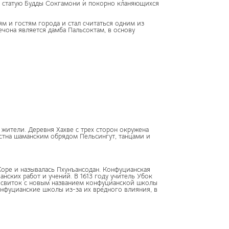
ь статую Будды Сокгамони и покорно кланяющихся
 и гостям города и стал считаться одним из
чона является дамба Пальсоктам, в основу
жители. Деревня Хахве с трех сторон окружена
стна шаманским обрядом Пельсингут, танцами и
оре и называлась Пхунъансодан. Конфуцианская
нских работ и учений. В 1613 году учитель Убок
ра свиток с новым названием конфуцианской школы
конфуцианские школы из-за их вредного влияния, в