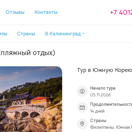
+7 401
Отзывы
Контакты
изы
Страны
В Калининград
Туры в Калининград
(пляжный отдых)
Туры в Калининград с перелетом
Экскурсии в Калининграде
Тур в Южную Корею 
Отели в Калининградской области
Начало тура
05.11.2026
Продолжительност
14 дней
Страны
Филиппины, Южная 