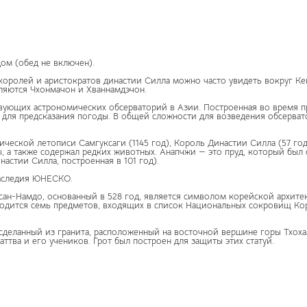
дом (обед не включен).
оролей и аристократов династии Силла можно часто увидеть вокруг Ке
ляются Чхонмачон и Хваннамдэчон.
вующих астрономических обсерваторий в Азии. Построенная во время пр
е для предсказания погоды. В общей сложности для возведения обсерва
еской летописи Самгуксаги (1145 год), Король Династии Силла (57 год д
, а также содержал редких животных. Анапчжи — это пруд, который был с
астии Силла, построенная в 101 год).
аследия ЮНЕСКО.
ан-Намдо, основанный в 528 год, является символом корейской архитек
аходится семь предметов, входящих в список Национальных сокровищ Ко
сделанный из гранита, расположенный на восточной вершине горы Тхохам
ттва и его учеников. Грот был построен для защиты этих статуй.