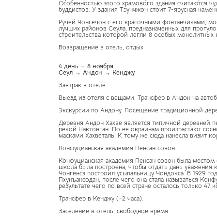
Особенностью этого храмового здания считаются чу
буддистов. У здания Тэунчжон стоит 7-ярусная камен
Ручей Чонгечон с его красочными фонтанчиками, мо
лучших районов Сеула, предназначенных для прогул
строительства которой легли 8 особых монолитных к
Возвращение в отель, отдых.
4 день — 8 ноября
Сеул → Андон → Кенджу
Завтрак в отеле.
Выезд из отеля с вещами. Трансфер в Андон на автобу
Экскурсии по Андону. Посещение традиционной дере
Деревня Андон Хахве является типичной деревней пе
рекой Нактонган. По ее окраинам произрастают сос
масками Хахветаль. К тому же сюда нанесла визит кор
Конфуцианская академия Пенсан совон.
Конфуцианская академия Пенсан совон была местом 
школа была построена, чтобы отдать дань уважения 
Чонгенсэ построил усыпальницу Чондокса. В 1929 го
Пхунъаксодан, после чего она стала называться Конф
результате чего по всей стране осталось только 47 
Трансфер в Кенджу (~2 часа).
Заселение в отель, свободное время.