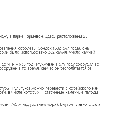
нджу в парке Тэрынвон. Здесь расположены 23
авления королевы Сондок (632-647 года), она
тории было использовано 362 камня. Число камней
о н. э. ~ 935 год) Мунмуван в 674 году соорудил во
ооружен в то время, сейчас он располагается за
туры. Пульгукса можно перевести с корейского как
реи, в числе которых — старинные каменные пагоды
сан (745 м над уровнем моря). Внутри главного зала