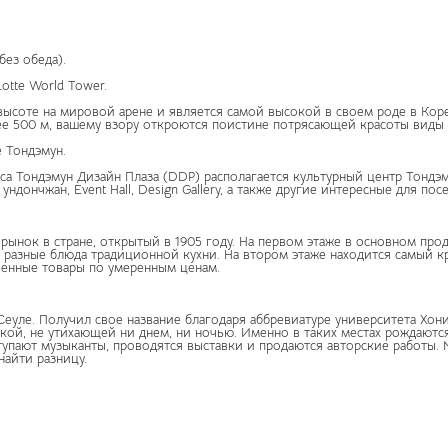
без обеда).
otte World Tower.
ысоте на мировой арене и является самой высокой в своем роде в Корее
ее 500 м, вашему взору откроются поистине потрясающей красоты виды 
 Тондэмун.
а Тондэмун Дизайн Плаза (DDP) располагается культурный центр Тондэм
дончжан, Event Hall, Design Gallery, а также другие интересные для пос
рынок в стране, открытый в 1905 году. На первом этаже в основном про
 разные блюда традиционной кухни. На втором этаже находится самый к
венные товары по умеренным ценам.
еуле. Получил свое название благодаря аббревиатуре университета Хон
кой, не утихающей ни днем, ни ночью. Именно в таких местах рождаютс
ступают музыканты, проводятся выставки и продаются авторские работы.
найти разницу.