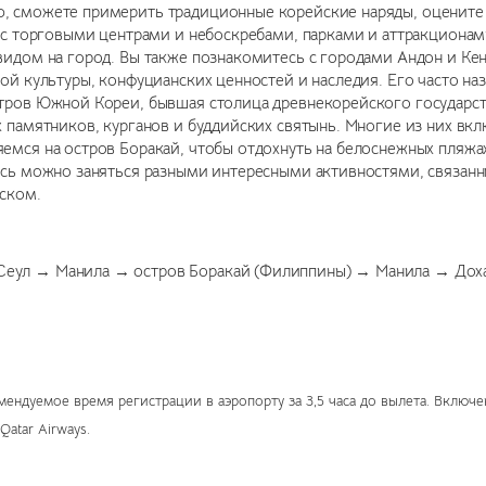
, сможете примерить традиционные корейские наряды, оцените 
 с торговыми центрами и небоскребами, парками и аттракционам
видом на город. Вы также познакомитесь с городами Андон и Ке
ой культуры, конфуцианских ценностей и наследия. Его часто на
тров Южной Кореи, бывшая столица древнекорейского государст
 памятников, курганов и буддийских святынь. Многие из них вк
емся на остров Боракай, чтобы отдохнуть на белоснежных пляжа
есь можно заняться разными интересными активностями, связан
уском.
еул → Манила → остров Боракай (Филиппины) → Манила → Дох
ендуемое время регистрации в аэропорту за 3,5 часа до вылета. Включена
atar Airways.