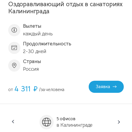
Оздоравливающий отдых в санаториях
Калининграда
Вылеты
каждый день
Продолжительность
2-30 дней
Страны
Россия
4 311 ₽
Заявка
от
/за человека
5 офисов
Он
в Калининграде
за