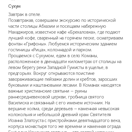
Сухум
Завтрак в отеле.
Позавтракав, совершаем экскурсию по исторической
части столицы Абхазии и посещаем набережную
Махаджиров, известное кафе «Брехаловка», где подают
лучший кофе, сваренный на горячем песке, осматриваем
фонтан «Грифоны». Любуемся историческим зданием
гостиницы «Рица», колоннадой и парком.
Прощаемся с Сухумом, едем в село Команы,
расположенное в двенадцати километрах от столицы на
левом берегу реки Западной Гумисты в ущелье, в
предгорьях. Вокруг открываются поистине
завораживающие пейзажи долин и хребтов, заросших
буковыми и каштановыми лесами. В Команах находятся
важные христианские святыни — руины
раннесредневековой церкви, гробница святого
Василиска и связанный с его именем источник. На
вершине холма, среди деревьев — каменная невысокая
колокольня и небольшой древний храм Святителя
Иоанна Златоуста с пристройками девятнадцатого века,
корпуса монастыря того же времени и каменная ограда.