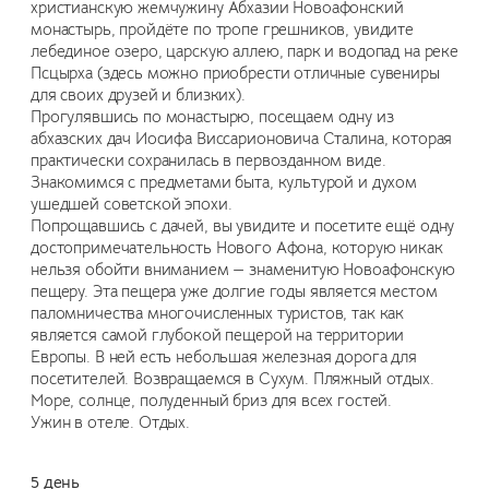
христианскую жемчужину Абхазии Новоафонский
монастырь, пройдёте по тропе грешников, увидите
лебединое озеро, царскую аллею, парк и водопад на реке
Псцырха (здесь можно приобрести отличные сувениры
для своих друзей и близких).
Прогулявшись по монастырю, посещаем одну из
абхазских дач Иосифа Виссарионовича Сталина, которая
практически сохранилась в первозданном виде.
Знакомимся с предметами быта, культурой и духом
ушедшей советской эпохи.
Попрощавшись с дачей, вы увидите и посетите ещё одну
достопримечательность Нового Афона, которую никак
нельзя обойти вниманием — знаменитую Новоафонскую
пещеру. Эта пещера уже долгие годы является местом
паломничества многочисленных туристов, так как
является самой глубокой пещерой на территории
Европы. В ней есть небольшая железная дорога для
посетителей. Возвращаемся в Сухум. Пляжный отдых.
Море, солнце, полуденный бриз для всех гостей.
Ужин в отеле. Отдых.
5 день