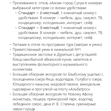
Проживание в отель «Амза» город Сухум в номерах
выбранной категории со всеми удобствами
Стандарт — 2-местный
, 1-комнатный номер с
удобствами. В номере — мебель, душ, санузел, ТВ,
кондиционер, холодильник, интернет, сейф
Стандарт — 3-местный
, 1-комнатный номер с
удобствами. В номере — мебель, душ, санузел, ТВ,
кондиционер, холодильник, интернет, сейф
Питание в отеле по программе тура (завтрак и ужин)
Приветственный ужин в хинкальной №1
Традиционное застолье в Дурипше с дегустацией
блюд самобытной абхазской кухни, напитков и
выступлением фольклорного музыкального
коллектива
Большая обзорная экскурсия по Бзыбскому ущелью с
посещением озера Рица, водопадов, Голубого озера,
Юпшарского каньона, медовой пасеки, винодельни,
сыроварни и прогулкой на плоту «Альбатрос»
Большая обзорная экскурсия по Новому Афону:
монастырь, пещера, приморский парк, водопад,
лебединое озеро, дача И. В. Сталина, сувенирные
лавки города