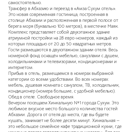
самостоятельно.
Трансфер в Абхазию и переезд в «Амза Сухум отель».
Это новая современная гостиница, построенная в
столице Абхазии и расположенная в первой полосе от
берега моря (буквально 100 метров), в местечке Маяк.
Комплекс представляет собой двухэтажное здание
атриумной постройки на 28 евро-номеров, каждый из
которых площадью от 20 до 50 квадратных метров.
Гости размещаются в двухэтажном здании отеля. Весь
номерной фонд оснащён мебелью, санузлами с душем,
холодильниками и телевизорами, кондиционерами и
интернетом.
Прибыв в отель, размещаемся в номерах выбранной
категории со всеми удобствами. Во всех номерах:
мебель, душевая комната с санузлом, ТВ, холодильник,
кондиционер (номера большие, с удобной мебелью).
Обед в отеле. Свободное время.
Вечером посещаем Хинкальную №1 города Сухум. Это
любимое вкусное место большого количества гостей
Абхазии. Дорога от отеля до места, где вы будете
кушать, занимает не более десяти минут. Хинкальная —
это небольшое семейное кафе традиционной кухни, где