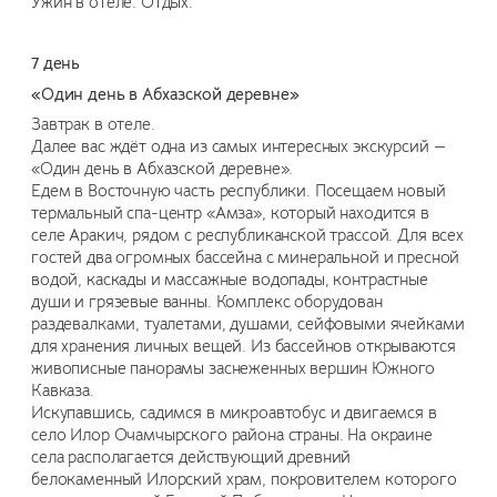
Ужин в отеле. Отдых.
7 день
«Один день в Абхазской деревне»
Завтрак в отеле.
Далее вас ждёт одна из самых интересных экскурсий —
«Один день в Абхазской деревне».
Едем в Восточную часть республики. Посещаем новый
термальный спа-центр «Амза», который находится в
селе Аракич, рядом с республиканской трассой. Для всех
гостей два огромных бассейна с минеральной и пресной
водой, каскады и массажные водопады, контрастные
души и грязевые ванны. Комплекс оборудован
раздевалками, туалетами, душами, сейфовыми ячейками
для хранения личных вещей. Из бассейнов открываются
живописные панорамы заснеженных вершин Южного
Кавказа.
Искупавшись, садимся в микроавтобус и двигаемся в
село Илор Очамчырского района страны. На окраине
села располагается действующий древний
белокаменный Илорский храм, покровителем которого