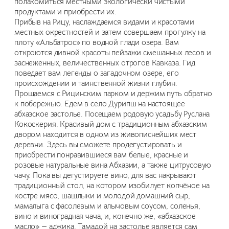
полакомиться местными экологически чистыми
продуктами и приобрести их.
Прибыв на Рицу, наслаждаемся видами и красотами
местных окрестностей и затем совершаем прогулку на
плоту «Альбатрос» по водной глади озера. Вам
откроются дивной красоты пейзажи смешанных лесов и
заснеженных, величественных отрогов Кавказа. Гид
поведает вам легенды о загадочном озере, его
происхождении и таинственной жизни глубин.
Прощаемся с Рицинским парком и держим путь обратно
к побережью. Едем в село Дурипш на настоящее
абхазское застолье. Посещаем родовую усадьбу Руслана
Кокоскерия. Красивый дом с традиционным абхазским
двором находится в одном из живописнейших мест
деревни. Здесь вы сможете продегустировать и
приобрести понравившиеся вам белые, красные и
розовые натуральные вина Абхазии, а также цитрусовую
чачу. Пока вы дегустируете вино, для вас накрывают
традиционный стол, на котором изобилует копчёное на
костре мясо, шашлыки и молодой домашний сыр,
мамалыга с фасолевым и алычовым соусом, соленья,
вино и виноградная чача, и, конечно же, «абхазское
масло» — аджика. Тамадой на застолье является сам