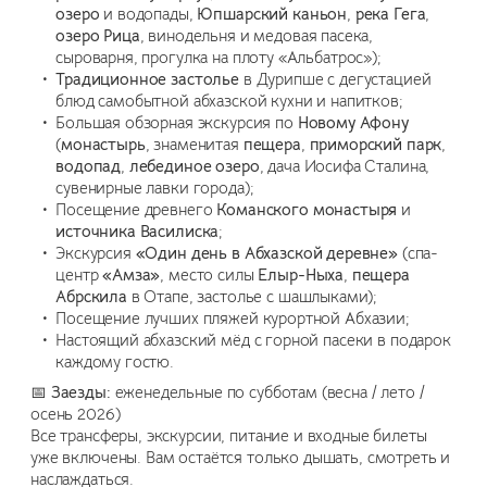
озеро
и водопады,
Юпшарский каньон
,
река Гега
,
озеро Рица
, винодельня и медовая пасека,
сыроварня, прогулка на плоту «Альбатрос»);
Традиционное застолье
в Дурипше с дегустацией
блюд самобытной абхазской кухни и напитков;
Большая обзорная экскурсия по
Новому Афону
(
монастырь
, знаменитая
пещера
,
приморский парк
,
водопад
,
лебединое озеро
, дача Иосифа Сталина,
сувенирные лавки города);
Посещение древнего
Команского монастыря
и
источника Василиска
;
Экскурсия
«Один день в Абхазской деревне»
(спа-
центр
«Амза»
, место силы
Елыр-Ныха
,
пещера
Абрскила
в Отапе, застолье с шашлыками);
Посещение лучших пляжей курортной Абхазии;
Настоящий абхазский мёд с горной пасеки в подарок
каждому гостю.
📅
Заезды:
еженедельные по субботам (весна / лето /
осень 2026)
Все трансферы, экскурсии, питание и входные билеты
уже включены. Вам остаётся только дышать, смотреть и
наслаждаться.