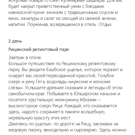
искусные повара готовят кулинарные шедевры. Для вас
будет накрыт приветственный ужин с блюдами
кавказской кухни: хинкали с традиционным соусом и
вино, хачапуры и салат из овощей из свежей зелени,
напитки. Поужинав, возвращаемся в отель. Отдых.
2 день
Рицинский реликтовый парк
Завтрак в отеле.
Большое путешествие по Рицинскому реликтовому
парку. Вы увидите Бзыбское ущелье, которое поразит и
очарует вас своей первозданной красотой, Голубое
озеро и реку Гега, водопады «мужские и женские
слёзы». Услышите древние сказания и легенды об этом
самобытном крае. Побываете в Юпшарском каньоне и
посетите хрустальную жемчужину Абхазии —
высокогорное озеро Рица. Каждый, кто оказывается
здесь, надолго сохраняет в памяти волшебную,
нереальную красоту этих мест.
Двигаясь по ущелью, по дороге на Рицу, заезжаем на
медовую пасеку, винодельню и сыроварню. Здесь можно