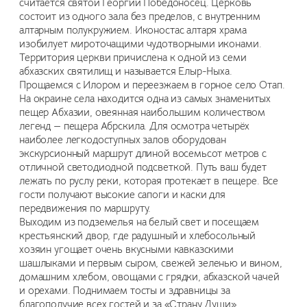
считается святой Георгий Победоносец. Церковь
состоит из одного зала без пределов, с внутренним
алтарным полукружием. Иконостас алтаря храма
изобилует мироточащими чудотворными иконами.
Территория церкви причислена к одной из семи
абхазских святилищ и называется Елыр-Ныха.
Прощаемся с Илором и переезжаем в горное село Отап.
На окраине села находится одна из самых знаменитых
пещер Абхазии, овеянная наибольшим количеством
легенд — пещера Абрскила. Для осмотра четырёх
наиболее легкодоступных залов оборудован
экскурсионный маршрут длиной восемьсот метров с
отличной светодиодной подсветкой. Путь ваш будет
лежать по руслу реки, которая протекает в пещере. Все
гости получают высокие сапоги и каски для
передвижения по маршруту.
Выходим из подземелья на белый свет и посещаем
крестьянский двор, где радушный и хлебосольный
хозяин угощает очень вкусными кавказскими
шашлыками и первым сыром, свежей зеленью и вином,
домашним хлебом, овощами с грядки, абхазской чачей
и орехами. Поднимаем тосты и здравницы за
благополучие всех гостей и за «Страну Души».