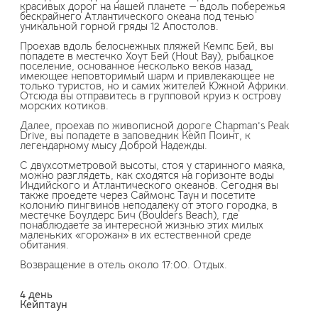
красивых дорог на нашей планете — вдоль побережья
бескрайнего Атлантического океана под тенью
уникальной горной гряды 12 Апостолов.
Проехав вдоль белоснежных пляжей Кемпс Бей, вы
попадете в местечко Хоут Бей (Hout Bay), рыбацкое
поселение, основанное несколько веков назад,
имеющее неповторимый шарм и привлекающее не
только туристов, но и самих жителей Южной Африки.
Отсюда вы отправитесь в групповой круиз к острову
морских котиков.
Далее, проехав по живописной дороге Chapman’s Peak
Drive, вы попадете в заповедник Кейп Поинт, к
легендарному мысу Доброй Надежды.
С двухсотметровой высоты, стоя у старинного маяка,
можно разглядеть, как сходятся на горизонте воды
Индийского и Атлантического океанов. Сегодня вы
также проедете через Саймонс Таун и посетите
колонию пингвинов неподалеку от этого городка, в
местечке Боулдерс Бич (Boulders Beach), где
понаблюдаете за интересной жизнью этих милых
маленьких «горожан» в их естественной среде
обитания.
Возвращение в отель около 17:00. Отдых.
4 день
Кейптаун