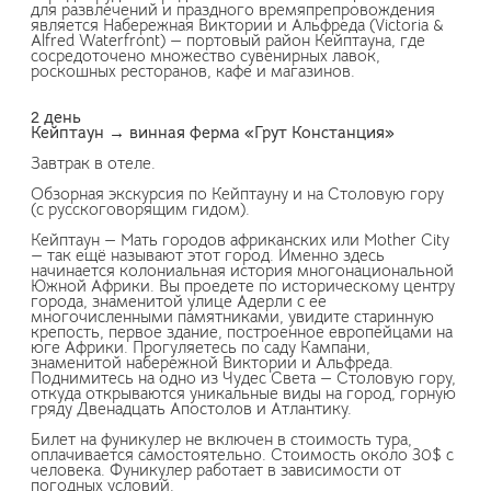
для развлечений и праздного времяпрепровождения
является Набережная Виктории и Альфреда (Victoria &
Alfred Waterfront) — портовый район Кейптауна, где
сосредоточено множество сувенирных лавок,
роскошных ресторанов, кафе и магазинов.
2 день
Кейптаун → винная ферма «Грут Констанция»
Завтрак в отеле.
Обзорная экскурсия по Кейптауну и на Столовую гору
(с русскоговорящим гидом).
Кейптаун — Мать городов африканских или Mother City
— так ещё называют этот город. Именно здесь
начинается колониальная история многонациональной
Южной Африки. Вы проедете по историческому центру
города, знаменитой улице Адерли с ее
многочисленными памятниками, увидите старинную
крепость, первое здание, построенное европейцами на
юге Африки. Прогуляетесь по саду Кампани,
знаменитой набережной Виктории и Альфреда.
Поднимитесь на одно из Чудес Света — Столовую гору,
откуда открываются уникальные виды на город, горную
гряду Двенадцать Апостолов и Атлантику.
Билет на фуникулер не включен в стоимость тура,
оплачивается самостоятельно. Стоимость около 30$ с
человека. Фуникулер работает в зависимости от
погодных условий.