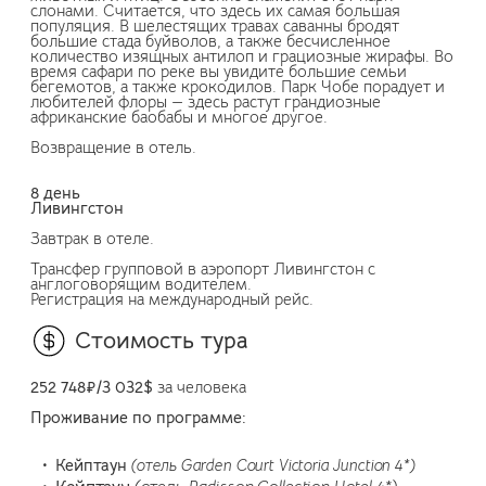
слонами. Считается, что здесь их самая большая
популяция. В шелестящих травах саванны бродят
большие стада буйволов, а также бесчисленное
количество изящных антилоп и грациозные жирафы. Во
время сафари по реке вы увидите большие семьи
бегемотов, а также крокодилов. Парк Чобе порадует и
любителей флоры — здесь растут грандиозные
африканские баобабы и многое другое.
Возвращение в отель.
8 день
Ливингстон
Завтрак в отеле.
Трансфер групповой в аэропорт Ливингстон с
англоговорящим водителем.
Регистрация на международный рейс.
Стоимость тура
252 748
₽/3
032
$
за человека
Проживание по программе:
Кейптаун
(отель Garden Court Victoria Junction 4*)