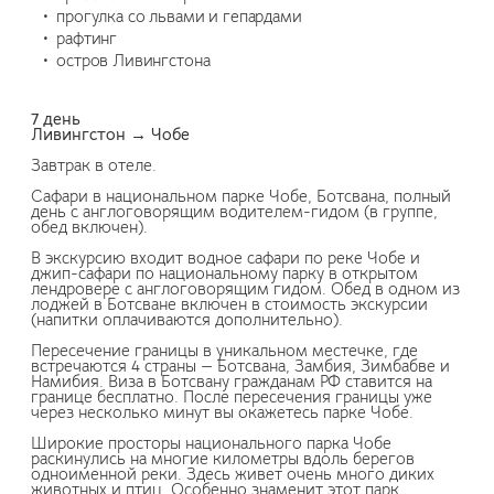
прогулка со львами и гепардами
рафтинг
остров Ливингстона
7 день
Ливингстон → Чобе
Завтрак в отеле.
Сафари в национальном парке Чобе, Ботсвана, полный
день с англоговорящим водителем-гидом (в группе,
обед включен).
В экскурсию входит водное сафари по реке Чобе и
джип-сафари по национальному парку в открытом
лендровере с англоговорящим гидом. Обед в одном из
лоджей в Ботсване включен в стоимость экскурсии
(напитки оплачиваются дополнительно).
Пересечение границы в уникальном местечке, где
встречаются 4 страны — Ботсвана, Замбия, Зимбабве и
Намибия. Виза в Ботсвану гражданам РФ ставится на
границе бесплатно. После пересечения границы уже
через несколько минут вы окажетесь парке Чобе.
Широкие просторы национального парка Чобе
раскинулись на многие километры вдоль берегов
одноименной реки. Здесь живет очень много диких
животных и птиц. Особенно знаменит этот парк